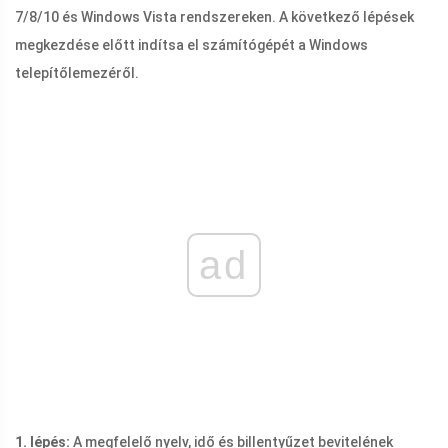
7/8/10 és Windows Vista rendszereken. A következő lépések
megkezdése előtt indítsa el számítógépét a Windows
telepítőlemezéről.
ad
1. lépés:
A megfelelő nyelv, idő és billentyűzet bevitelének