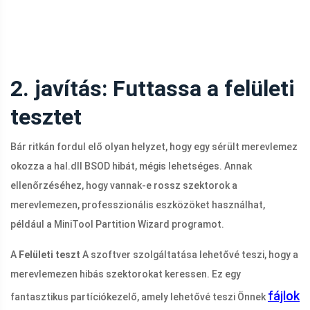
2. javítás: Futtassa a felületi
tesztet
Bár ritkán fordul elő olyan helyzet, hogy egy sérült merevlemez
okozza a
hal.dll
BSOD hibát, mégis lehetséges. Annak
ellenőrzéséhez, hogy vannak-e rossz szektorok a
merevlemezen, professzionális eszközöket használhat,
például a MiniTool Partition Wizard programot.
A
Felületi teszt
A szoftver szolgáltatása lehetővé teszi, hogy a
merevlemezen hibás szektorokat keressen. Ez egy
fájlok
fantasztikus partíciókezelő, amely lehetővé teszi Önnek