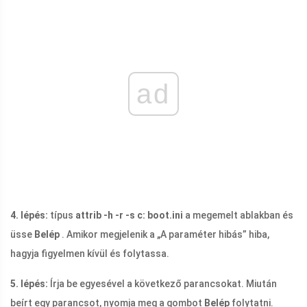
ad
4. lépés:
típus
attrib -h -r -s c:
boot.ini
a megemelt ablakban és
üsse
Belép
. Amikor megjelenik a „A paraméter hibás” hiba,
hagyja figyelmen kívül és folytassa.
5. lépés:
Írja be egyesével a következő parancsokat. Miután
beírt egy parancsot, nyomja meg a gombot
Belép
folytatni.