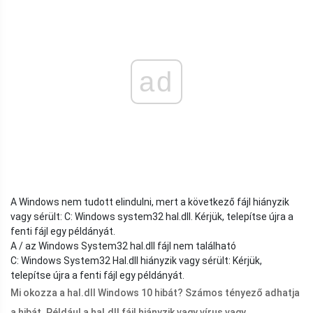
ad
A Windows nem tudott elindulni, mert a következő fájl hiányzik
vagy sérült: C: Windows system32
hal.dll
. Kérjük, telepítse újra a
fenti fájl egy példányát.
A / az Windows System32
hal.dll
fájl nem található
C: Windows System32
Hal.dll
hiányzik vagy sérült: Kérjük,
telepítse újra a fenti fájl egy példányát.
Mi okozza a
hal.dll
Windows 10 hibát? Számos tényező adhatja
a hibát. Például a
hal.dll
fájl hiányzik vagy vírus vagy