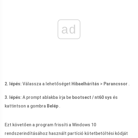
ad
2. lépés:
Válassza a lehetőséget
Hibaelhárítás
>
Parancssor
.
3. lépés:
A prompt ablakba írja be
bootsect / nt60 sys
és
kattintson a gombra
Belép
.
Ezt követően a program frissíti a Windows 10
rendszerindításához használt partíció kötetbetöltési kódját