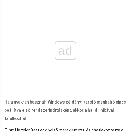
ad
Ha a gyakran használt Windows példányt tároló meghajtó nincs
beállítva első rendszerindításként, akkor a
hal.dll
hibával
találkozhat.
Tipp:
Ha telepített egy belső merevlemezt, és csatlakoztatta a