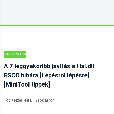
LEMEZPARTÍCIÓS
TIPPEK
A 7 leggyakoribb javítás a Hal.dll
BSOD hibára [Lépésről lépésre]
[MiniTool tippek]
Top 7 Fixes Hal Dll Bsod Error