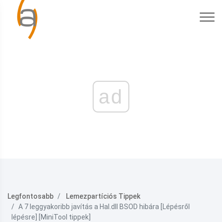
ad
Legfontosabb
Lemezpartíciós Tippek
A 7 leggyakoribb javítás a Hal.dll BSOD hibára [Lépésről
lépésre] [MiniTool tippek]