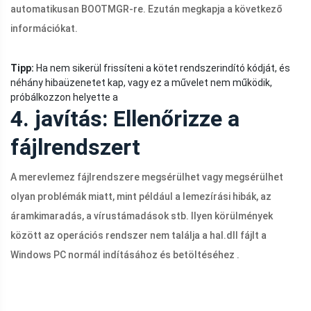
automatikusan BOOTMGR-re. Ezután megkapja a következő
információkat.
Tipp:
Ha nem sikerül frissíteni a kötet rendszerindító kódját, és
néhány hibaüzenetet kap, vagy ez a művelet nem működik,
próbálkozzon helyette a
4. javítás: Ellenőrizze a
fájlrendszert
A merevlemez fájlrendszere megsérülhet vagy megsérülhet
olyan problémák miatt, mint például a lemezírási hibák, az
áramkimaradás, a vírustámadások stb. Ilyen körülmények
között az operációs rendszer nem találja a
hal.dll
fájlt a
Windows PC normál indításához és betöltéséhez .