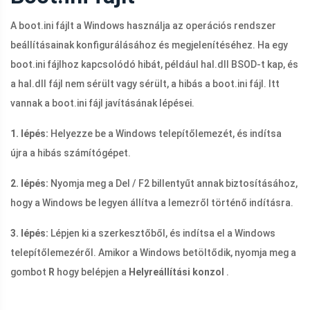
A
boot.ini
fájlt a Windows használja az operációs rendszer
beállításainak konfigurálásához és megjelenítéséhez. Ha egy
boot.ini
fájlhoz kapcsolódó hibát, például
hal.dll
BSOD-t kap, és
a
hal.dll
fájl nem sérült vagy sérült, a hibás a
boot.ini
fájl. Itt
vannak a
boot.ini
fájl javításának lépései.
1. lépés:
Helyezze be a Windows telepítőlemezét, és indítsa
újra a hibás számítógépet.
2. lépés:
Nyomja meg a Del / F2 billentyűt annak biztosításához,
hogy a Windows be legyen állítva a lemezről történő indításra.
3. lépés:
Lépjen ki a szerkesztőből, és indítsa el a Windows
telepítőlemezéről. Amikor a Windows betöltődik, nyomja meg a
gombot
R
hogy belépjen a
Helyreállítási konzol
.