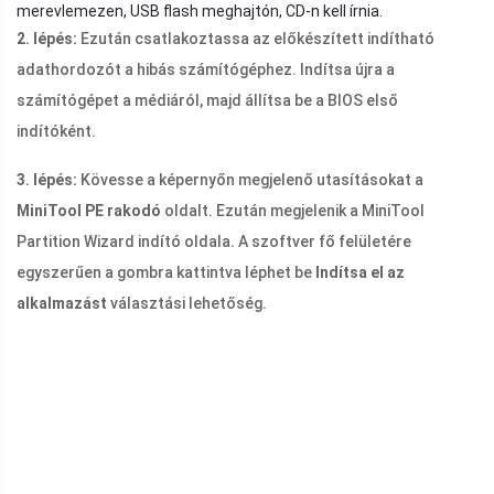
merevlemezen, USB flash meghajtón, CD-n kell írnia.
2. lépés:
Ezután csatlakoztassa az előkészített indítható
adathordozót a hibás számítógéphez. Indítsa újra a
számítógépet a médiáról, majd állítsa be a BIOS első
indítóként.
3. lépés:
Kövesse a képernyőn megjelenő utasításokat a
MiniTool PE rakodó
oldalt. Ezután megjelenik a MiniTool
Partition Wizard indító oldala. A szoftver fő felületére
egyszerűen a gombra kattintva léphet be
Indítsa el az
alkalmazást
választási lehetőség.