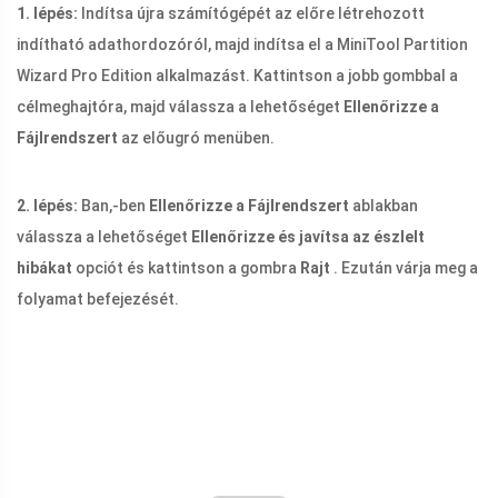
1. lépés:
Indítsa újra számítógépét az előre létrehozott
indítható adathordozóról, majd indítsa el a MiniTool Partition
Wizard Pro Edition alkalmazást. Kattintson a jobb gombbal a
célmeghajtóra, majd válassza a lehetőséget
Ellenőrizze a
Fájlrendszert
az előugró menüben.
2. lépés:
Ban,-ben
Ellenőrizze a Fájlrendszert
ablakban
válassza a lehetőséget
Ellenőrizze és javítsa az észlelt
hibákat
opciót és kattintson a gombra
Rajt
. Ezután várja meg a
folyamat befejezését.