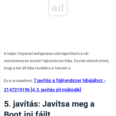
ad
A teljes folyamat befejezése után kijavítható a cél
merevlemezen észlelt fájlrendszeri hiba. Ezután ellenőrizheti,
hogy a
hal.dll
hiba továbbra is fennáll-e.
7 javítás a fájlrendszer hibájához -
Ez is érdekelheti:
2147219196 [A 3. javítás jól működik]
5. javítás: Javítsa meg a
Boot.ini fájlt