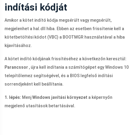
indítási kódját
Amikor a kötet indító kódja megsérült vagy megsérült,
megjelenhet a
hal.dll
hiba. Ebben az esetben frissítenie kell a
kötetbetöltési kódot (VBC) a BOOTMGR használatával a hiba
kijavításához.
A kötet indító kódjának frissítéséhez a következőn keresztül:
Parancssor
, újra kell indítania a számítógépet egy Windows 10
telepítőlemez segítségével, és a BIOS legfelső indítási
sorrendjeként kell beállítania.
1. lépés:
Menj
Windows javítási környezet
a képernyőn
megjelenő utasítások betartásával.