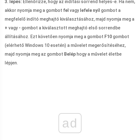
3. lépés:
Ellenőrizze, hogy az indítási sorrend helyes-e. Ha nem,
akkor nyomja meg a gombot
fel
vagy
lefele nyíl
gombot a
megfelelő indító meghajtó kiválasztásához, majd nyomja meg a
+
vagy
-
gombot a kiválasztott meghajtó első sorrendbe
állításához. Ezt követően nyomja meg a gombot
F10
gombot
(elérhető Windows 10 esetén) a művelet megerősítéséhez,
majd nyomja meg az gombot
Belép
hogy a művelet életbe
lépjen.
ad