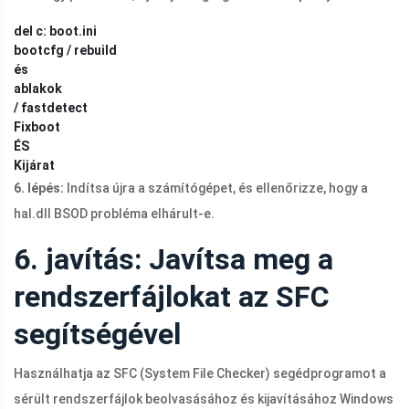
del c:
boot.ini
bootcfg / rebuild
és
ablakok
/ fastdetect
Fixboot
ÉS
Kijárat
6. lépés:
Indítsa újra a számítógépet, és ellenőrizze, hogy a
hal.dll
BSOD probléma elhárult-e.
6. javítás: Javítsa meg a
rendszerfájlokat az SFC
segítségével
Használhatja az SFC (System File Checker) segédprogramot a
sérült rendszerfájlok beolvasásához és kijavításához Windows