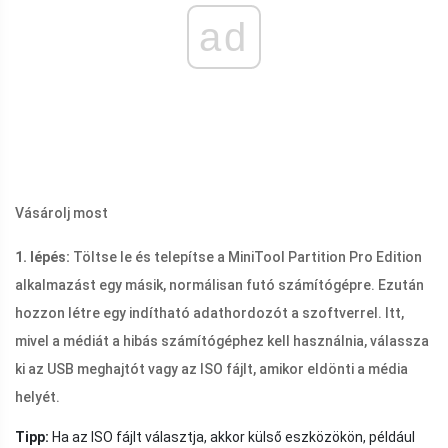
ad
Vásárolj most
1. lépés:
Töltse le és telepítse a MiniTool Partition Pro Edition
alkalmazást egy másik, normálisan futó számítógépre. Ezután
hozzon létre egy indítható adathordozót a szoftverrel. Itt,
mivel a médiát a hibás számítógéphez kell használnia, válassza
ki az USB meghajtót vagy az ISO fájlt, amikor eldönti a média
helyét.
Tipp:
Ha az ISO fájlt választja, akkor külső eszközökön, például