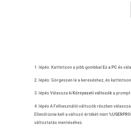
1. lépés: Kattintson a jobb gombbal
Ez a PC
és vál
2. lépés: Görgessen le a kereséshez, és kattintso
3. lépés Válassza ki
Környezeti változók
a prompt 
4. lépés A Felhasználói változók részben válassza
Ellenőriznie kell a változó értékét mint
%USERPROF
változtatás mentéséhez.