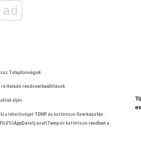
ad
assz
Tulajdonságok
.
n rá
Haladó rendszerbeállítások
.
Tö
ablak alján.
es
 ki a lehetőséget
TEMP
és kattintson
Szerkesztés
.
ILE%\AppData\Local\Temp
és kattintson
rendben
a