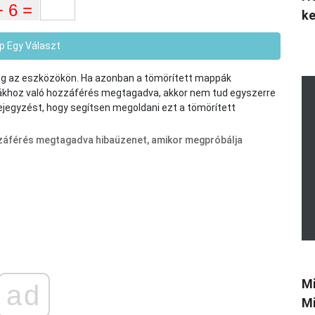
k
p Egy Választ
eg az eszközökön. Ha azonban a tömörített mappák
ákhoz való hozzáférés megtagadva, akkor nem tud egyszerre
 bejegyzést, hogy segítsen megoldani ezt a tömörített
zzáférés megtagadva hibaüzenet, amikor megpróbálja
Mi
ad
Mi