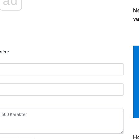
ad
Ne
va
ésére
Ho