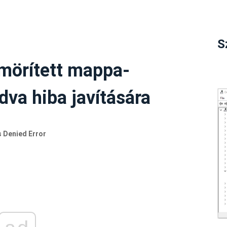
S
mörített mappa-
va hiba javítására
 Denied Error