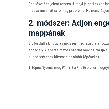
Ezt követően jelentkezzen ki, majd jelentkezzen be
mappa nem nyitható meg probléma. Ha nem, lépje
2. módszer: Adjon en
mappának
Előfordulhat, hogy a rendszer megtagadja a hozz
engedély. Alapértelmezés szerint módosíthatja a
ellenőrzéséhez kövesse az alábbi lépéseket.
1. lépés Nyomja meg
Win + E
a File Explorer megny