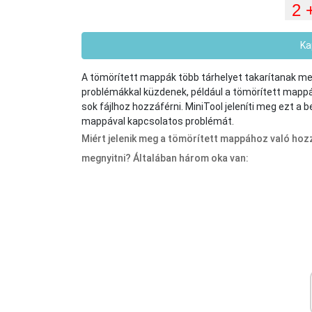
Ka
A tömörített mappák több tárhelyet takarítanak m
problémákkal küzdenek, például a tömörített mapp
sok fájlhoz hozzáférni. MiniTool jeleníti meg ezt a
mappával kapcsolatos problémát.
Miért jelenik meg a tömörített mappához való ho
megnyitni? Általában három oka van: