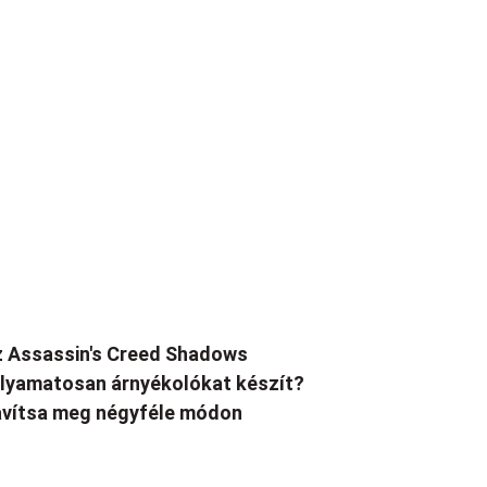
 Assassin's Creed Shadows
lyamatosan árnyékolókat készít?
vítsa meg négyféle módon