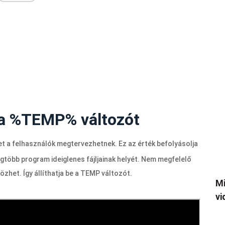
i a %TEMP% változót
et a felhasználók megtervezhetnek. Ez az érték befolyásolja
gtöbb program ideiglenes fájljainak helyét. Nem megfelelő
het. Így állíthatja be a TEMP változót.
Mi
vi