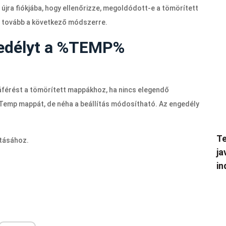
 újra fiókjába, hogy ellenőrizze, megoldódott-e a tömörített
n tovább a következő módszerre.
gedélyt a %TEMP%
áférést a tömörített mappákhoz, ha nincs elegendő
 Temp mappát, de néha a beállítás módosítható. Az engedély
Te
itásához.
ja
in