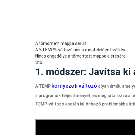
A tömörített mappa sérült.
A %TEMP% változó nincs megfelelően beállítva.
Nincs engedélye a tömörített mappa elérésére.
Stb.
1. módszer: Javítsa k
környezeti változó
A TEMP
olyan érték, amely
a programok teljesítményét, és meghatározza a le
TEMP-változó esetén különböző problémákba ütköz