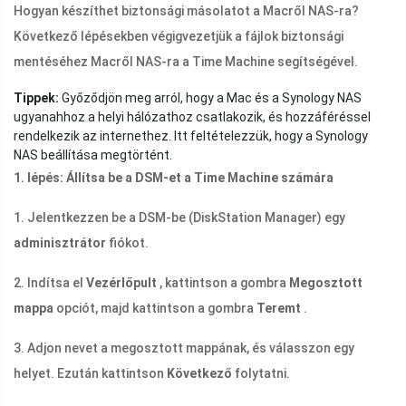
Hogyan készíthet biztonsági másolatot a Macről NAS-ra?
Következő lépésekben végigvezetjük a fájlok biztonsági
mentéséhez Macről NAS-ra a Time Machine segítségével.
Tippek:
Győződjön meg arról, hogy a Mac és a Synology NAS
ugyanahhoz a helyi hálózathoz csatlakozik, és hozzáféréssel
rendelkezik az internethez. Itt feltételezzük, hogy a Synology
NAS beállítása megtörtént.
1. lépés: Állítsa be a DSM-et a Time Machine számára
1. Jelentkezzen be a DSM-be (DiskStation Manager) egy
adminisztrátor
fiókot.
2. Indítsa el
Vezérlőpult
, kattintson a gombra
Megosztott
mappa
opciót, majd kattintson a gombra
Teremt
.
3. Adjon nevet a megosztott mappának, és válasszon egy
helyet. Ezután kattintson
Következő
folytatni.