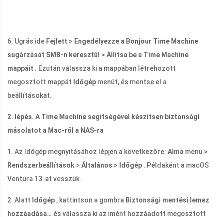
6. Ugrás ide
Fejlett
>
Engedélyezze a Bonjour Time Machine
sugárzását SMB-n keresztül
>
Állítsa be a Time Machine
mappáit
. Ezután válassza ki a mappában létrehozott
megosztott mappát
Időgép
menüt, és mentse el a
beállításokat.
2. lépés. A Time Machine segítségével készítsen biztonsági
másolatot a Mac-ről a NAS-ra
1. Az Időgép megnyitásához lépjen a következőre:
Alma
menü >
Rendszerbeállítások
>
Általános
>
Időgép
. Példaként a macOS
Ventura 13-at vesszük.
2. Alatt
Időgép
, kattintson a gombra
Biztonsági mentési lemez
hozzáadása…
és válassza ki az imént hozzáadott megosztott