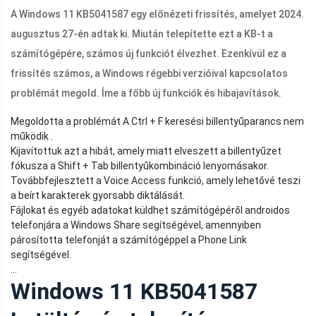
A Windows 11 KB5041587 egy előnézeti frissítés, amelyet 2024.
augusztus 27-én adtak ki. Miután telepítette ezt a KB-t a
számítógépére, számos új funkciót élvezhet. Ezenkívül ez a
frissítés számos, a Windows régebbi verzióival kapcsolatos
problémát megold. Íme a főbb új funkciók és hibajavítások.
Megoldotta a problémát A Ctrl + F keresési billentyűparancs nem
működik .
Kijavítottuk azt a hibát, amely miatt elveszett a billentyűzet
fókusza a Shift + Tab billentyűkombináció lenyomásakor.
Továbbfejlesztett a Voice Access funkció, amely lehetővé teszi
a beírt karakterek gyorsabb diktálását.
Fájlokat és egyéb adatokat küldhet számítógépéről androidos
telefonjára a Windows Share segítségével, amennyiben
párosította telefonját a számítógéppel a Phone Link
segítségével.
…
Windows 11 KB5041587