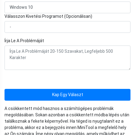
Válasszon Kivetési Programot (Opcionálisan)
Írja Le A Problémáját
Kap Egy Választ
A csökkentett mód hasznos a számítógépes problémák
megoldásában. Sokan azonban a csökkentett módba lépés után
találkoznak a fekete képernyővel. Ha téged is nyugtalanít ez a
probléma, akkor ez a bejegyzés innen MiniTool a megfelelő hely
az Ön számára. Íme négy olyan megoldás, amely működhet az