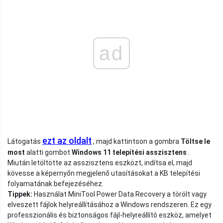
ad
ezt az oldalt
Látogatás
, majd kattintson a gombra
Töltse le
most
alatti gombot
Windows 11 telepítési asszisztens
.
Miután letöltötte az asszisztens eszközt, indítsa el, majd
kövesse a képernyőn megjelenő utasításokat a KB telepítési
folyamatának befejezéséhez.
Tippek:
Használat MiniTool Power Data Recovery a törölt vagy
elveszett fájlok helyreállításához a Windows rendszeren. Ez egy
professzionális és biztonságos fájl-helyreállító eszköz, amelyet