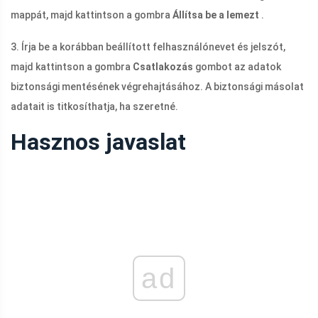
mappát, majd kattintson a gombra
Állítsa be a lemezt
.
3. Írja be a korábban beállított felhasználónevet és jelszót,
majd kattintson a gombra
Csatlakozás
gombot az adatok
biztonsági mentésének végrehajtásához. A biztonsági másolat
adatait is titkosíthatja, ha szeretné.
Hasznos javaslat
ad