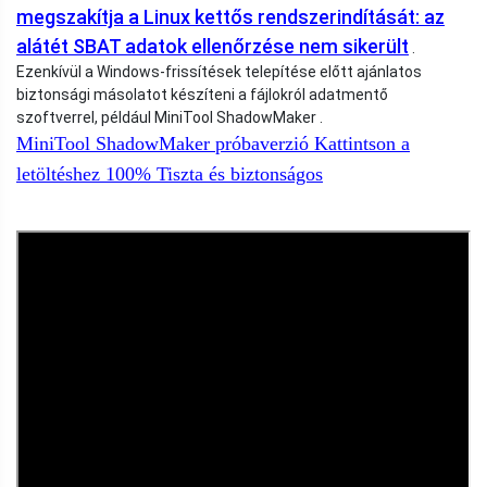
megszakítja a Linux kettős rendszerindítását: az
alátét SBAT adatok ellenőrzése nem sikerült
.
Ezenkívül a Windows-frissítések telepítése előtt ajánlatos
biztonsági másolatot készíteni a fájlokról adatmentő
szoftverrel, például MiniTool ShadowMaker .
MiniTool ShadowMaker próbaverzió
Kattintson a
letöltéshez
100%
Tiszta és biztonságos