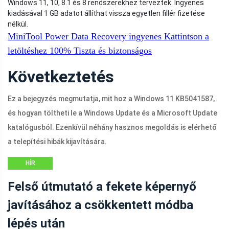
Windows 11, 10, 8.1 és 8 rendszerekhez terveztek. Ingyenes
kiadásával 1 GB adatot állíthat vissza egyetlen fillér fizetése
nélkül.
MiniTool Power Data Recovery ingyenes
Kattintson a
letöltéshez
100%
Tiszta és biztonságos
Következtetés
Ez a bejegyzés megmutatja, mit hoz a Windows 11 KB5041587,
és hogyan töltheti le a Windows Update és a Microsoft Update
katalógusból. Ezenkívül néhány hasznos megoldás is elérhető
a telepítési hibák kijavítására.
HÍR
Felső útmutató a fekete képernyő
javításához a csökkentett módba
lépés után