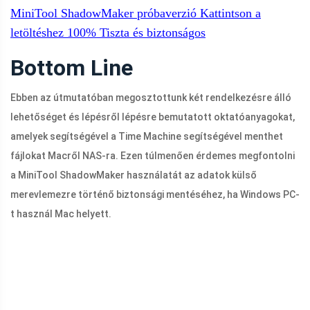
MiniTool ShadowMaker próbaverzió
Kattintson a
letöltéshez
100%
Tiszta és biztonságos
Bottom Line
Ebben az útmutatóban megosztottunk két rendelkezésre álló
lehetőséget és lépésről lépésre bemutatott oktatóanyagokat,
amelyek segítségével a Time Machine segítségével menthet
fájlokat Macről NAS-ra. Ezen túlmenően érdemes megfontolni
a MiniTool ShadowMaker használatát az adatok külső
merevlemezre történő biztonsági mentéséhez, ha Windows PC-
t használ Mac helyett.