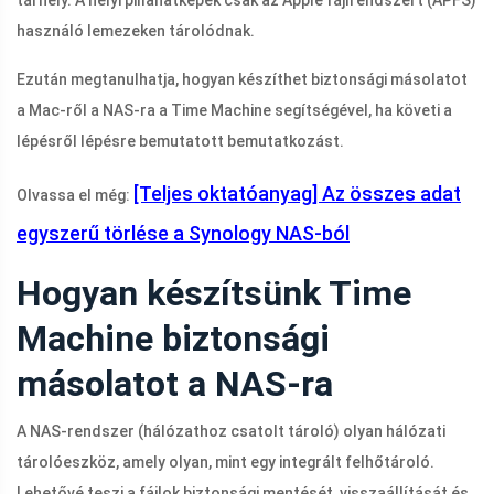
tárhely. A helyi pillanatképek csak az Apple fájlrendszert (APFS)
használó lemezeken tárolódnak.
Ezután megtanulhatja, hogyan készíthet biztonsági másolatot
a Mac-ről a NAS-ra a Time Machine segítségével, ha követi a
lépésről lépésre bemutatott bemutatkozást.
[Teljes oktatóanyag] Az összes adat
Olvassa el még:
egyszerű törlése a Synology NAS-ból
Hogyan készítsünk Time
Machine biztonsági
másolatot a NAS-ra
A NAS-rendszer (hálózathoz csatolt tároló) olyan hálózati
tárolóeszköz, amely olyan, mint egy integrált felhőtároló.
Lehetővé teszi a fájlok biztonsági mentését, visszaállítását és