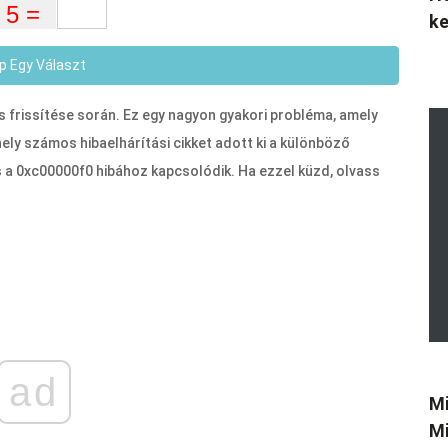
k
p Egy Választ
 frissítése során. Ez egy nagyon gyakori probléma, amely
ly számos hibaelhárítási cikket adott ki a különböző
zés a 0xc00000f0 hibához kapcsolódik. Ha ezzel küzd, olvass
ad
Mi
Mi