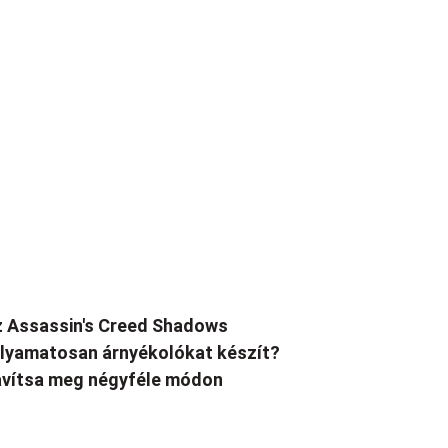
 Assassin's Creed Shadows
lyamatosan árnyékolókat készít?
vítsa meg négyféle módon