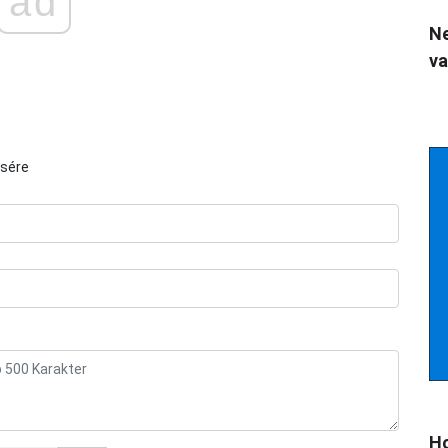
ad
Ne
va
ésére
Ho