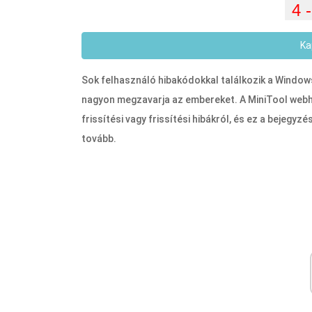
Ka
Sok felhasználó hibakódokkal találkozik a Windows
nagyon megzavarja az embereket. A MiniTool webhe
frissítési vagy frissítési hibákról, és ez a bejegy
tovább.