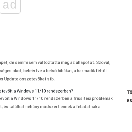
ad
pet, de semmi sem változtatta meg az állapotot. Szóval,
séges okot, beleértve a belső hibákat, a harmadik féltől
ws Update összetevőket stb.
zetevőit a Windows 11/10 rendszerben?
Tö
evőit a Windows 11/10 rendszerben a frissítési problémák
es
, és találhat néhány módszert ennek a feladatnak a