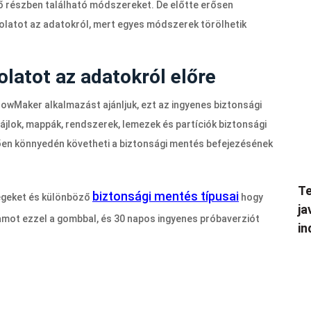
ő részben található módszereket. De előtte erősen
solatot az adatokról, mert egyes módszerek törölhetik
latot az adatokról előre
wMaker alkalmazást ajánljuk, ezt az ingyenes biztonsági
fájlok, mappák, rendszerek, lemezek és partíciók biztonsági
ően könnyedén követheti a biztonsági mentés befejezésének
Te
biztonsági mentés típusai
égeket és különböző
hogy
ja
gramot ezzel a gombbal, és 30 napos ingyenes próbaverziót
in