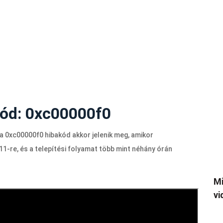
ód: 0xc00000f0
a 0xc00000f0 hibakód akkor jelenik meg, amikor
1-re, és a telepítési folyamat több mint néhány órán
Mi
vi