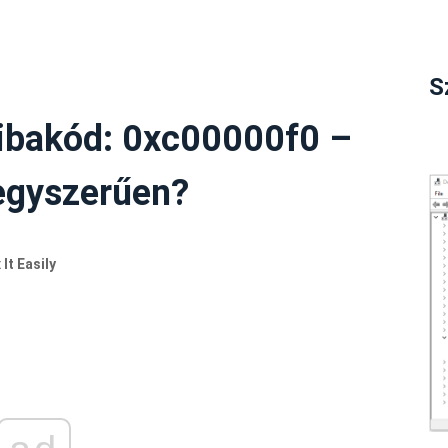
S
hibakód: 0xc00000f0 –
 egyszerűen?
t Easily