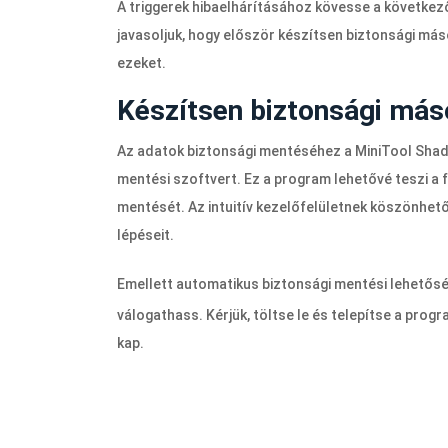
A triggerek hibaelhárításához kövesse a következ
javasoljuk, hogy először készítsen biztonsági má
ezeket.
Készítsen biztonsági máso
Az adatok biztonsági mentéséhez a MiniTool Shado
mentési szoftvert. Ez a program lehetővé teszi a 
mentését. Az intuitív kezelőfelületnek köszönhet
lépéseit.
Emellett automatikus biztonsági mentési lehetős
válogathass. Kérjük, töltse le és telepítse a pro
kap.