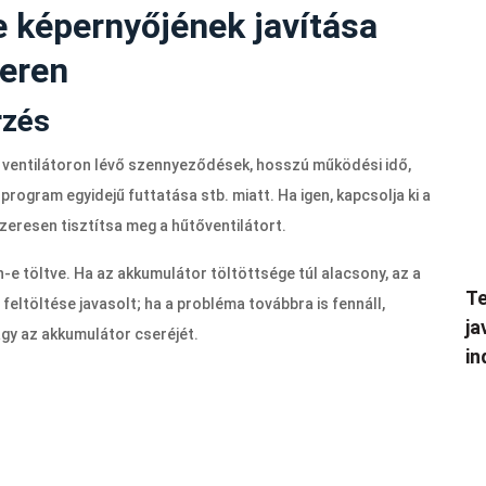
e képernyőjének javítása
eren
rzés
 a ventilátoron lévő szennyeződések, hosszú működési idő,
program egyidejű futtatása stb. miatt. Ha igen, kapcsolja ki a
szeresen tisztítsa meg a hűtőventilátort.
n-e töltve. Ha az akkumulátor töltöttsége túl alacsony, az a
Te
eltöltése javasolt; ha a probléma továbbra is fennáll,
ja
gy az akkumulátor cseréjét.
in