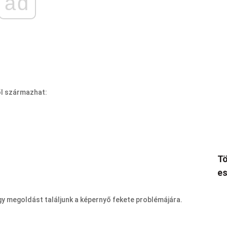
ad
ől származhat:
Tö
es
gy megoldást találjunk a képernyő fekete problémájára.