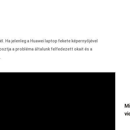
. Ha jelenleg a Huawei laptop fekete képernyőjével
osztja a probléma általunk felfedezett okait és a
.
Mi
vi