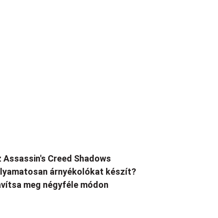
 Assassin's Creed Shadows
lyamatosan árnyékolókat készít?
vítsa meg négyféle módon