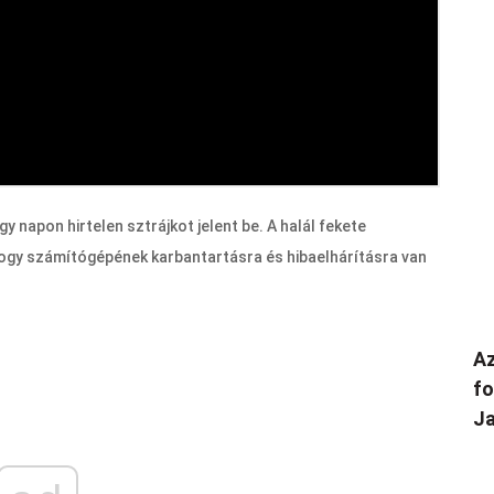
 napon hirtelen sztrájkot jelent be. A halál fekete
 hogy számítógépének karbantartásra és hibaelhárításra van
Az
fo
Ja