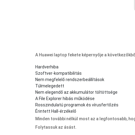
A Huawei laptop fekete képernyője a következőkb
Hardverhiba
Szoftver-kompatibilitás
Nem megfelelő rendszerbeállítások
Túlmelegedett
Nem elegendő az akkumulátor töltöttsége
A File Explorer hibás működése
Rosszindulatú programok és vírusfertőzés
Érintett Hall-érzékelő
Minden további nélkül most az a legfontosabb, ho
Folytassuk az ásást.