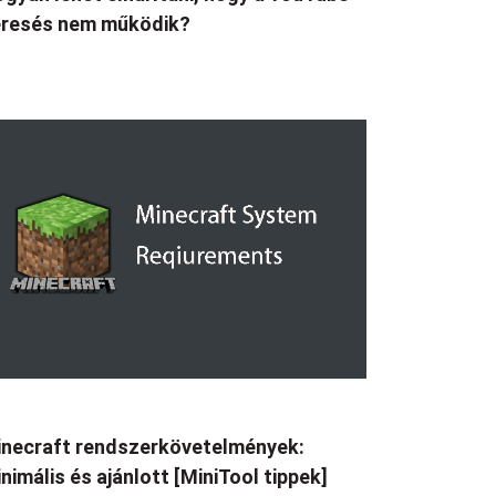
eresés nem működik?
necraft rendszerkövetelmények:
nimális és ajánlott [MiniTool tippek]