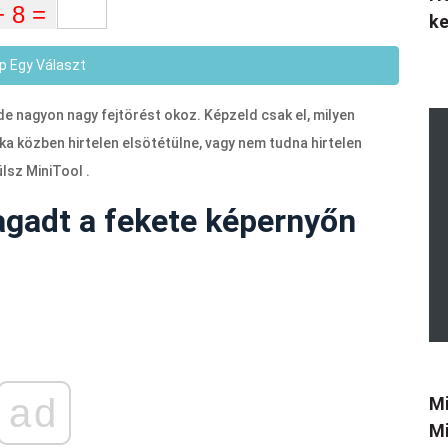
k
p Egy Választ
e nagyon nagy fejtörést okoz. Képzeld csak el, milyen
 közben hirtelen elsötétülne, vagy nem tudna hirtelen
lsz MiniTool .
gadt a fekete képernyőn
ad
Mi
Mi