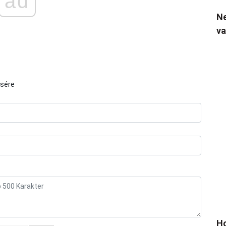
ad
Ne
va
ésére
Ho