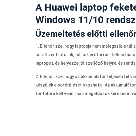
A Huawei laptop feket
Windows 11/10 rendsz
Üzemeltetés előtti ellenő
1. Ellenőrizze, hogy laptopja nem melegszik-e túl
sérült ventilátorok, túl sok erőforrás-felhasználó 
laptopot, és helyezze jól szellőző helyre, és rend
2. Ellenőrizze, hogy az akkumulátor teljesen fel va
készülék elsötétülését okozhatja. Az akkumulátor f
fontolóra kell venni más megoldások keresését va