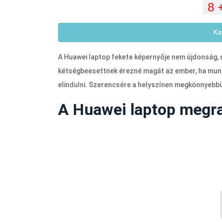
Ka
A Huawei laptop fekete képernyője nem újdonság, d
kétségbeesettnek érezné magát az ember, ha munka
elindulni. Szerencsére a helyszínen megkönnyebbü
A Huawei laptop megra