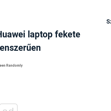
S
Huawei laptop fekete
lenszerűen
reen Randomly