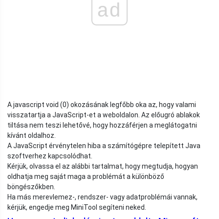
ad
A javascript void (0) okozásának legfőbb oka az, hogy valami
visszatartja a JavaScript-et a weboldalon. Az előugró ablakok
tiltása nem teszi lehetővé, hogy hozzáférjen a meglátogatni
kívánt oldalhoz.
A JavaScript érvénytelen hiba a számítógépre telepített Java
szoftverhez kapcsolódhat.
Kérjük, olvassa el az alábbi tartalmat, hogy megtudja, hogyan
oldhatja meg saját maga a problémát a különböző
böngészőkben.
Ha más merevlemez-, rendszer- vagy adatproblémái vannak,
kérjük, engedje meg MiniTool segíteni neked.