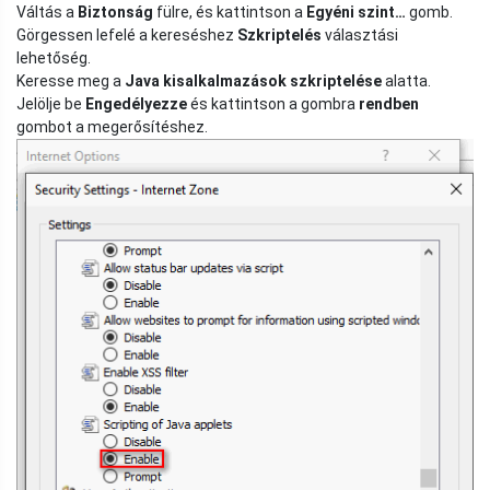
Váltás a
Biztonság
fülre, és kattintson a
Egyéni szint…
gomb.
Görgessen lefelé a kereséshez
Szkriptelés
választási
lehetőség.
Keresse meg a
Java kisalkalmazások szkriptelése
alatta.
Jelölje be
Engedélyezze
és kattintson a gombra
rendben
gombot a megerősítéshez.