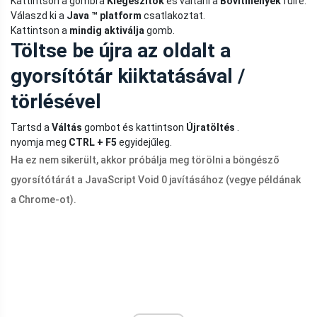
Kattintson a gombra
Kiegészítők
és váltani a
Bővítmények
fülre.
Válaszd ki a
Java ™ platform
csatlakoztat.
Kattintson a
mindig aktiválja
gomb.
Töltse be újra az oldalt a
gyorsítótár kiiktatásával /
törlésével
Tartsd a
Váltás
gombot és kattintson
Újratöltés
.
nyomja meg
CTRL + F5
egyidejűleg.
Ha ez nem sikerült, akkor próbálja meg törölni a böngésző
gyorsítótárát a JavaScript Void 0 javításához (vegye példának
a Chrome-ot).