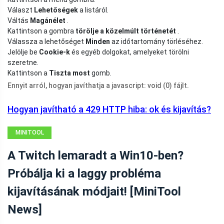
Választ
Lehetőségek
a listáról.
Váltás
Magánélet
.
Kattintson a gombra
törölje a közelmúlt történetét
.
Válassza a lehetőséget
Minden
az időtartomány törléséhez.
Jelölje be
Cookie-k
és egyéb dolgokat, amelyeket törölni
szeretne.
Kattintson a
Tiszta most
gomb.
Ennyit arról, hogyan javíthatja a javascript: void (0) fájlt.
Hogyan javítható a 429 HTTP hiba: ok és kijavítás?
MINITOOL
HÍRKÖZPONT
A Twitch lemaradt a Win10-ben?
Próbálja ki a laggy probléma
kijavításának módjait! [MiniTool
News]