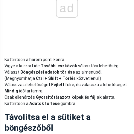
ad
Kattintson a három pont ikonra.
Vigye a kurzort ide
További eszközök
választási lehetőség.
Választ
Böngészési adatok törlése
az almenüből.
(Megnyomhatja
Ctrl + Shift + Törlés
közvetlenül.)
Válassza a lehetőséget
Fejlett
fülre, és válassza a lehetőséget
Mindig
időtartamra.
Csak ellenőrzés
Gyorsítótárazott képek és fájlok
alatta.
Kattintson a
Adatok törlése
gombra.
Távolítsa el a sütiket a
böngészőből