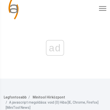
ad
Legfontosabb
Minitool Hírközpont
A javascript megoldása: void (0) Hiba [IE, Chrome, Firefox]
[MiniTool News]