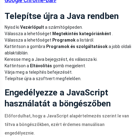
Google Chrome-ban!
Telepítse újra a Java rendben
Nyisd ki
Vezérlőpult
a számítógépeden.
Válassza a lehetőséget
Megtekintés kategóriánként
.
Válassza a lehetőséget
Programok
a listáról.
Kattintson a gombra
Programok és szolgáltatások
a jobb oldali
ablaktáblán.
Keresse meg a Java bejegyzést, és válassza ki.
Kattintson a
Eltávolítás
gomb megjelent.
Várja meg a telepítés befejezését.
Telepítse újra a szoftvert megfelelően.
Engedélyezze a JavaScript
használatát a böngészőben
Előfordulhat, hogy a JavaScript alapértelmezés szerint le van
tiltva a böngészőkben, ezért érdemes manuálisan
engedélyeznie.