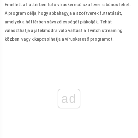
Emellett a háttérben futó víruskereső szoftver is bűnös lehet.
A program célja, hogy abbahagyja a szoftverek futtatását,
amelyek a háttérben sávszélességét piákolják. Tehát
választhatja a játékmódra való váltást a Twitch streaming
közben, vagy kikapcsolhatja a víruskereső programot.
ad