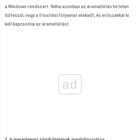
a Windows rendszert. Néha azonban az áramellátás hirtelen
túlfeszül, vagy a frissítési folyamat elakadt, és erőszakkal ki
kell kapcsolnia az áramellátást.
ad
3. A merevlemez adatkábelének meghibásodása