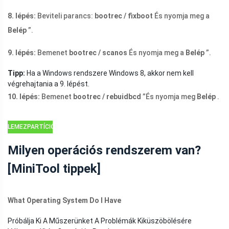
8. lépés:
Beviteli parancs:
bootrec / fixboot
És nyomja meg a
Belép
”.
9. lépés:
Bemenet
bootrec / scanos
És nyomja meg a
Belép
”.
Tipp:
Ha a Windows rendszere Windows 8, akkor nem kell
végrehajtania a 9. lépést.
10. lépés:
Bemenet
bootrec / rebuidbcd
”És nyomja meg
Belép
.
LEMEZPARTÍCIÓS
TIPPEK
Milyen operációs rendszerem van?
[MiniTool tippek]
What Operating System Do I Have
Próbálja Ki A Műszerünket A Problémák Kiküszöbölésére