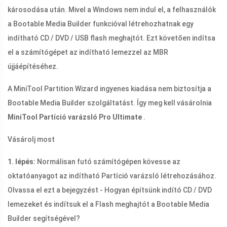
károsodása után. Mivel a Windows nem indul el, a felhasználók
a Bootable Media Builder funkcióval létrehozhatnak egy
indítható CD / DVD / USB flash meghajtót. Ezt követően indítsa
el a számítógépet az indítható lemezzel az MBR
újjáépítéséhez.
A MiniTool Partition Wizard ingyenes kiadása nem biztosítja a
Bootable Media Builder szolgáltatást. Így meg kell vásárolnia
MiniTool Partíció varázsló
Pro Ultimate
.
Vásárolj most
1. lépés:
Normálisan futó számítógépen kövesse az
oktatóanyagot az indítható Partíció varázsló létrehozásához.
Olvassa el ezt a bejegyzést - Hogyan építsünk indító CD / DVD
lemezeket és indítsuk el a Flash meghajtót a Bootable Media
Builder segítségével?