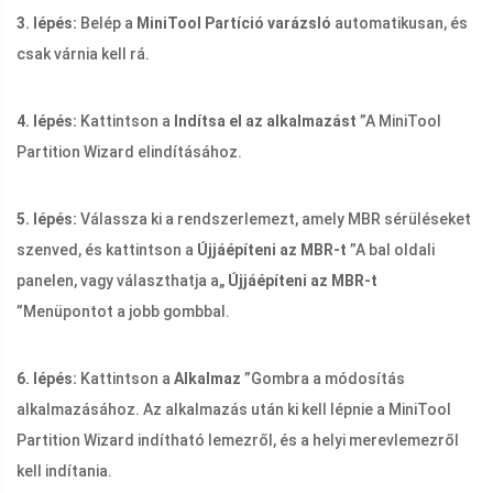
3. lépés:
Belép a
MiniTool Partíció varázsló
automatikusan, és
csak várnia kell rá.
4. lépés:
Kattintson a
Indítsa el az alkalmazást
”A MiniTool
Partition Wizard elindításához.
5. lépés:
Válassza ki a rendszerlemezt, amely MBR sérüléseket
szenved, és kattintson a
Újjáépíteni az MBR-t
”A bal oldali
panelen, vagy választhatja a„
Újjáépíteni az MBR-t
”Menüpontot a jobb gombbal.
6. lépés:
Kattintson a
Alkalmaz
”Gombra a módosítás
alkalmazásához. Az alkalmazás után ki kell lépnie a MiniTool
Partition Wizard indítható lemezről, és a helyi merevlemezről
kell indítania.