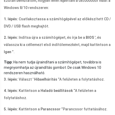
Ezután bemutatom, hogyan lehet kijavítani a 0xc000000f hibát a
Windows 8/10 rendszeren:
1. lépés:
Csatlakoztassa a számítógépével az előkészített CD /
DVD / USB flash meghajtót.
2. lépés:
Indítsa újra a számítógépet, és írja be a
BIOS
', és
válassza ki a céllemezt első indítólemezként, majd kattintson a
Igen
”.
Tipp:
Ha nem tudja újraindítani a számítógépet, továbbra is
megnyomhatja az újraindítás gombot. De csak Windows 10
rendszeren használható.
3. lépés:
Választ '
Hibaelhárítás
”A felületen a folytatáshoz.
4. lépés:
Kattintson a
Haladó beállítások
”A felületen a
folytatáshoz.
5. lépés:
Kattintson a
Parancssor
”Parancssor futtatásához.