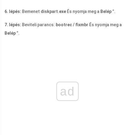
6. lépés:
Bemenet
diskpart.exe
És nyomja meg a
Belép
”.
7. lépés:
Beviteli parancs:
bootrec / fixmbr
És nyomja meg a
Belép
”.
ad