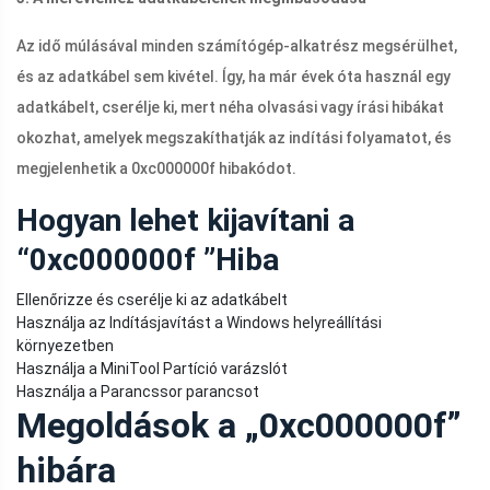
Az idő múlásával minden számítógép-alkatrész megsérülhet,
és az adatkábel sem kivétel. Így, ha már évek óta használ egy
adatkábelt, cserélje ki, mert néha olvasási vagy írási hibákat
okozhat, amelyek megszakíthatják az indítási folyamatot, és
megjelenhetik a 0xc000000f hibakódot.
Hogyan lehet kijavítani a
“
0xc000000f ”Hiba
Ellenőrizze és cserélje ki az adatkábelt
Használja az Indításjavítást a Windows helyreállítási
környezetben
Használja a MiniTool Partíció varázslót
Használja a Parancssor parancsot
Megoldások a „0xc000000f”
hibára