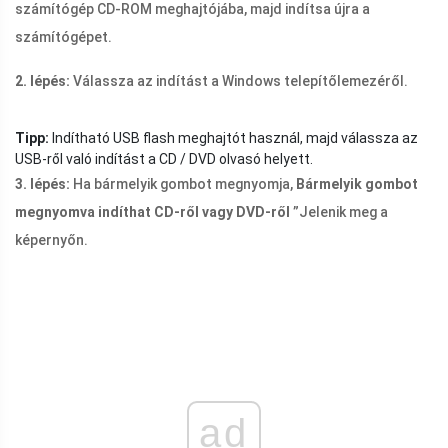
számítógép CD-ROM meghajtójába, majd indítsa újra a
számítógépet.
2. lépés:
Válassza az indítást a Windows telepítőlemezéről.
Tipp:
Indítható USB flash meghajtót használ, majd válassza az
USB-ről való indítást a CD / DVD olvasó helyett.
3. lépés:
Ha bármelyik gombot megnyomja,
Bármelyik gombot
megnyomva indíthat CD-ről vagy DVD-ről
”Jelenik meg a
képernyőn.
ad