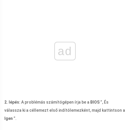
ad
2. lépés:
A problémás számítógépen írja be a
BIOS
”, És
válassza ki a céllemezt első indítólemezként, majd kattintson a
Igen
”.