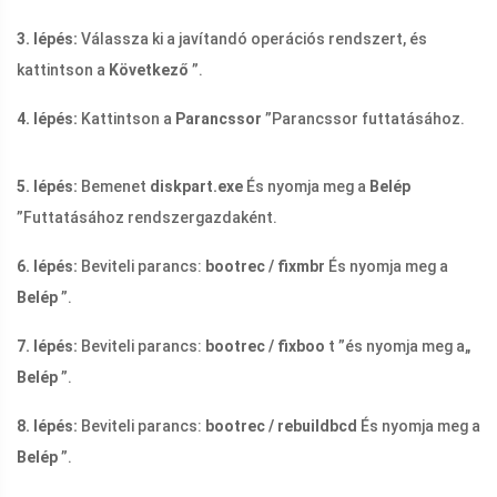
3. lépés:
Válassza ki a javítandó operációs rendszert, és
kattintson a
Következő
”.
4. lépés:
Kattintson a
Parancssor
”Parancssor futtatásához.
5. lépés:
Bemenet
diskpart.exe
És nyomja meg a
Belép
”Futtatásához rendszergazdaként.
6. lépés:
Beviteli parancs:
bootrec / fixmbr
És nyomja meg a
Belép
”.
7. lépés:
Beviteli parancs:
bootrec / fixboo
t ”és nyomja meg a„
Belép
”.
8. lépés:
Beviteli parancs:
bootrec / rebuildbcd
És nyomja meg a
Belép
”.