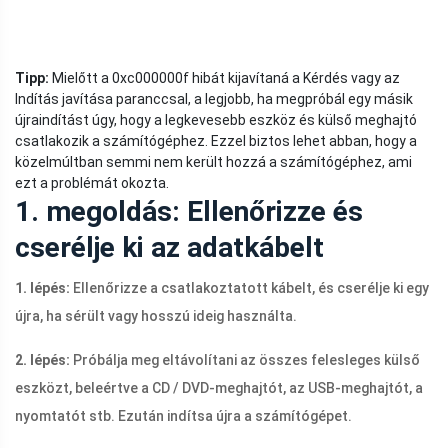
Tipp:
Mielőtt a 0xc000000f hibát kijavítaná a Kérdés vagy az
Indítás javítása paranccsal, a legjobb, ha megpróbál egy másik
újraindítást úgy, hogy a legkevesebb eszköz és külső meghajtó
csatlakozik a számítógéphez. Ezzel biztos lehet abban, hogy a
közelmúltban semmi nem került hozzá a számítógéphez, ami
ezt a problémát okozta.
1. megoldás: Ellenőrizze és
cserélje ki az adatkábelt
1. lépés:
Ellenőrizze a csatlakoztatott kábelt, és cserélje ki egy
újra, ha sérült vagy hosszú ideig használta.
2. lépés:
Próbálja meg eltávolítani az összes felesleges külső
eszközt, beleértve a CD / DVD-meghajtót, az USB-meghajtót, a
nyomtatót stb. Ezután indítsa újra a számítógépet.