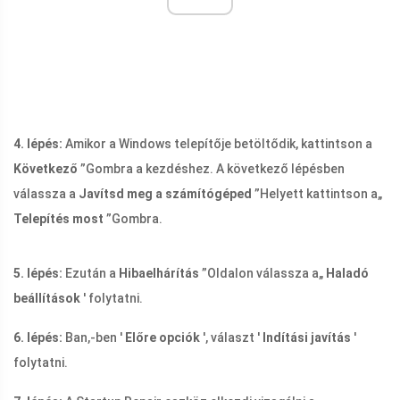
4. lépés:
Amikor a Windows telepítője betöltődik, kattintson a
Következő
”Gombra a kezdéshez. A következő lépésben
válassza a
Javítsd meg a számítógéped
”Helyett kattintson a„
Telepítés most
”Gombra.
5. lépés:
Ezután a
Hibaelhárítás
”Oldalon válassza a„
Haladó
beállítások
' folytatni.
6. lépés:
Ban,-ben '
Előre opciók
', választ '
Indítási javítás
'
folytatni.