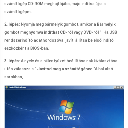
számítógép CD-ROM meghajtójába, majd indítsa újra a
számítógépet.
2. lépés:
Nyomja meg bármelyik gombot, amikor a
Bármelyik
gombot megnyomva indíthat CD-ről vagy DVD-ről
”. Ha USB
rendszerindító adathordozóval javít, állítsa be első indító
eszközként a BIOS-ban.
3. lépés:
A nyelv és a billentyűzet beállításainak kiválasztása
után válassza a “
Javítsd meg a számítógéped
”A bal alsó
sarokban,