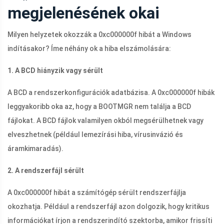
megjelenésének okai
Milyen helyzetek okozzák a 0xc000000f hibát a Windows
indításakor? Íme néhány ok a hiba elszámolására:
1. A BCD hiányzik vagy sérült
A BCD a rendszerkonfigurációk adatbázisa. A 0xc000000f hibák
leggyakoribb oka az, hogy a BOOTMGR nem találja a BCD
fájlokat. A BCD fájlok valamilyen okból megsérülhetnek vagy
elveszhetnek (például lemezírási hiba, vírusinvázió és
áramkimaradás).
2. A rendszerfájl sérült
A 0xc000000f hibát a számítógép sérült rendszerfájlja
okozhatja. Például a rendszerfájl azon dolgozik, hogy kritikus
információkat írjon a rendszerindító szektorba, amikor frissíti