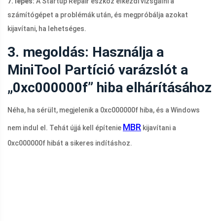
7. lépés:
A Startup Repair eszköz elkezdi vizsgálni a
számítógépet a problémák után, és megpróbálja azokat
kijavítani, ha lehetséges.
3. megoldás: Használja a
MiniTool Partíció varázslót a
„0xc000000f” hiba elhárításához
Néha, ha
sérült, megjelenik a 0xc000000f hiba, és a Windows
MBR
nem indul el. Tehát újjá kell építenie
kijavítani a
0xc000000f hibát a sikeres indításhoz.