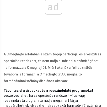
ad
A C meghajtó általában a számítógép partíciója, és elveszíti az
operációs rendszert, és nem tudja elindítani a számítógépet,
ha formázza a C meghajtót. Miért akarják a felhasználók
továbbra is formázni a C meghajtót? A C meghajtó
formázásának néhány általános oka van:
Távolítsa el a vírusokat és a rosszindulatú programokat
:
veszélyes lehet, ha az operációs rendszert vírus vagy
rosszindulatú program támadja meg, mert fájljai
megsérülhetnek, elveszhetnek vagy akár harmadik fél számára