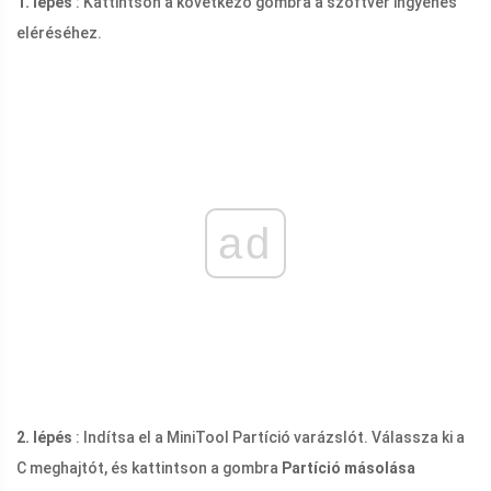
1. lépés
: Kattintson a következő gombra a szoftver ingyenes
eléréséhez.
ad
2. lépés
: Indítsa el a MiniTool Partíció varázslót. Válassza ki a
C meghajtót, és kattintson a gombra
Partíció másolása