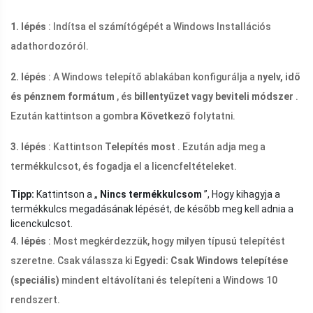
1. lépés
: Indítsa el számítógépét a Windows Installációs
adathordozóról.
2. lépés
: A Windows telepítő ablakában konfigurálja a
nyelv, idő
és pénznem formátum
, és
billentyűzet vagy beviteli módszer
.
Ezután kattintson a gombra
Következő
folytatni.
3. lépés
: Kattintson
Telepítés most
. Ezután adja meg a
termékkulcsot, és fogadja el a licencfeltételeket.
Tipp:
Kattintson a „
Nincs termékkulcsom
”, Hogy kihagyja a
termékkulcs megadásának lépését, de később meg kell adnia a
licenckulcsot.
4. lépés
: Most megkérdezzük, hogy milyen típusú telepítést
szeretne. Csak válassza ki
Egyedi: Csak Windows telepítése
(speciális)
mindent eltávolítani és telepíteni a Windows 10
rendszert.