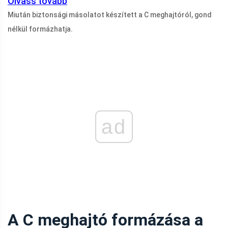
Olvass tovább
Miután biztonsági másolatot készített a C meghajtóról, gond
nélkül formázhatja.
ad
A C meghajtó formázása a