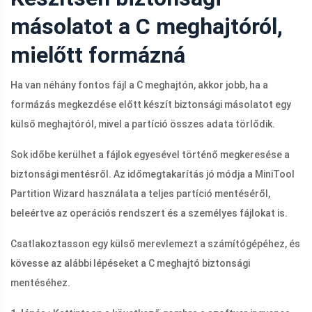
másolatot a C meghajtóról,
mielőtt formázná
Ha van néhány fontos fájl a C meghajtón, akkor jobb, ha a
formázás megkezdése előtt készít biztonsági másolatot egy
külső meghajtóról, mivel a partíció összes adata törlődik.
Sok időbe kerülhet a fájlok egyesével történő megkeresése a
biztonsági mentésről. Az időmegtakarítás jó módja a MiniTool
Partition Wizard használata a teljes partíció mentéséről,
beleértve az operációs rendszert és a személyes fájlokat is.
Csatlakoztasson egy külső merevlemezt a számítógépéhez, és
kövesse az alábbi lépéseket a C meghajtó biztonsági
mentéséhez.