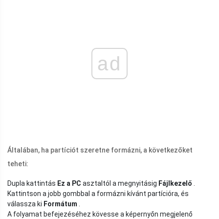
ad
Általában, ha partíciót szeretne formázni, a következőket
teheti:
Dupla kattintás
Ez a PC
asztaltól a megnyitásig
Fájlkezelő
.
Kattintson a jobb gombbal a formázni kívánt partícióra, és
válassza ki
Formátum
.
A folyamat befejezéséhez kövesse a képernyőn megjelenő