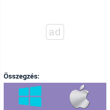
ad
Összegzés: