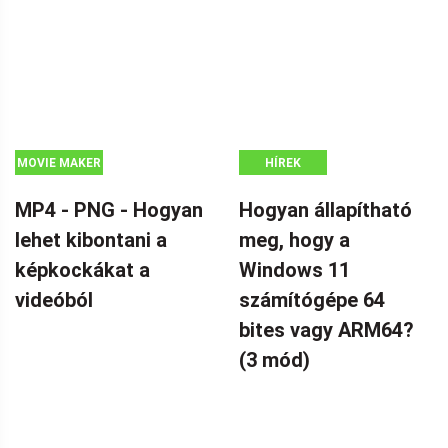
MOVIE MAKER
HÍREK
TIPPEK
MP4 - PNG - Hogyan
Hogyan állapítható
lehet kibontani a
meg, hogy a
képkockákat a
Windows 11
videóból
számítógépe 64
bites vagy ARM64?
(3 mód)