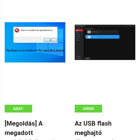
ADAT-
HÍREK
HELYREÁLLÍTÁSI
[Megoldás] A
Az USB flash
TIPPEK
megadott
meghajtó