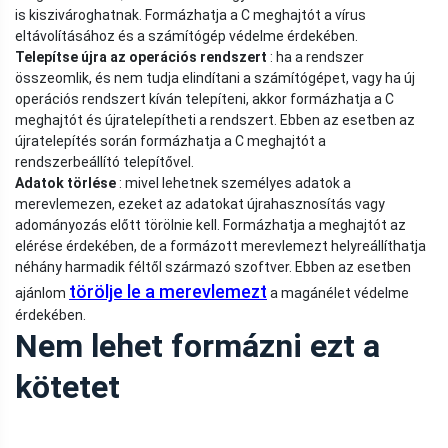
is kiszivároghatnak. Formázhatja a C meghajtót a vírus
eltávolításához és a számítógép védelme érdekében.
Telepítse újra az operációs rendszert
: ha a rendszer
összeomlik, és nem tudja elindítani a számítógépet, vagy ha új
operációs rendszert kíván telepíteni, akkor formázhatja a C
meghajtót és újratelepítheti a rendszert. Ebben az esetben az
újratelepítés során formázhatja a C meghajtót a
rendszerbeállító telepítővel.
Adatok törlése
: mivel lehetnek személyes adatok a
merevlemezen, ezeket az adatokat újrahasznosítás vagy
adományozás előtt törölnie kell. Formázhatja a meghajtót az
elérése érdekében, de a formázott merevlemezt helyreállíthatja
néhány harmadik féltől származó szoftver. Ebben az esetben
törölje le a merevlemezt
ajánlom
a magánélet védelme
érdekében.
Nem lehet formázni ezt a
kötetet