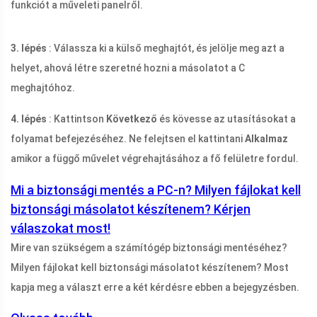
funkciót a műveleti panelről.
3. lépés
: Válassza ki a külső meghajtót, és jelölje meg azt a
helyet, ahová létre szeretné hozni a másolatot a C
meghajtóhoz.
4. lépés
: Kattintson
Következő
és kövesse az utasításokat a
folyamat befejezéséhez. Ne felejtsen el kattintani
Alkalmaz
amikor a függő művelet végrehajtásához a fő felületre fordul.
Mi a biztonsági mentés a PC-n? Milyen fájlokat kell
biztonsági másolatot készítenem? Kérjen
válaszokat most!
Mire van szükségem a számítógép biztonsági mentéséhez?
Milyen fájlokat kell biztonsági másolatot készítenem? Most
kapja meg a választ erre a két kérdésre ebben a bejegyzésben.