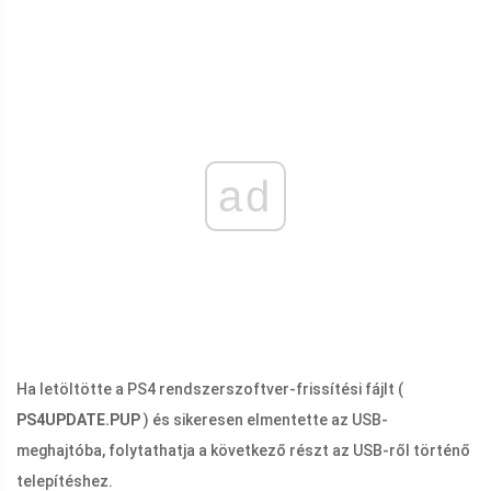
ad
Ha letöltötte a PS4 rendszerszoftver-frissítési fájlt (
PS4UPDATE.PUP
) és sikeresen elmentette az USB-
meghajtóba, folytathatja a következő részt az USB-ről történő
telepítéshez.