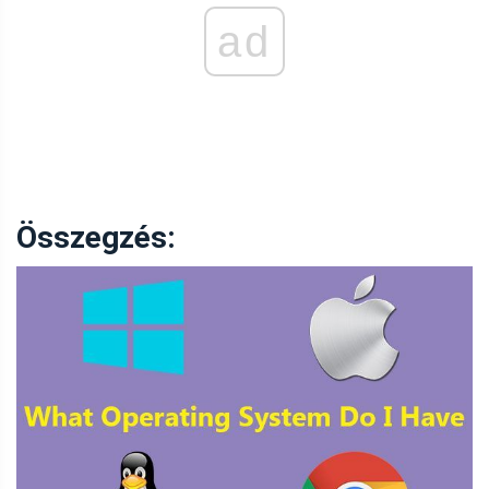
ad
Összegzés: