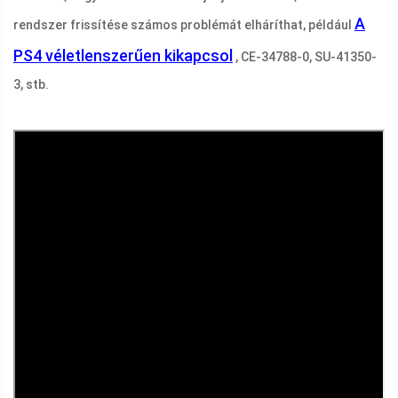
A
rendszer frissítése számos problémát elháríthat, például
PS4 véletlenszerűen kikapcsol
, CE-34788-0, SU-41350-
3, stb.