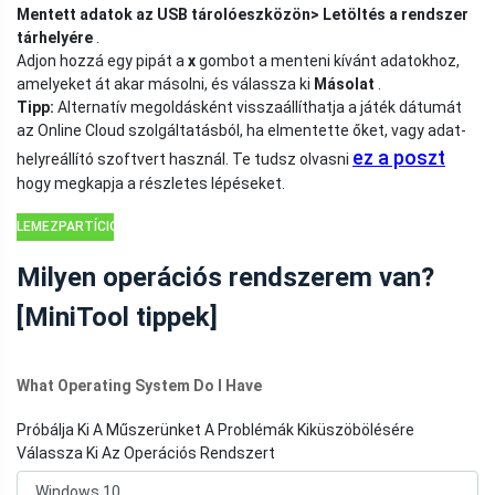
Mentett adatok az USB tárolóeszközön> Letöltés a rendszer
tárhelyére
.
Adjon hozzá egy pipát a
x
gombot a menteni kívánt adatokhoz,
amelyeket át akar másolni, és válassza ki
Másolat
.
Tipp:
Alternatív megoldásként visszaállíthatja a játék dátumát
az Online Cloud szolgáltatásból, ha elmentette őket, vagy adat-
ez a poszt
helyreállító szoftvert használ. Te tudsz olvasni
hogy megkapja a részletes lépéseket.
LEMEZPARTÍCIÓS
TIPPEK
Milyen operációs rendszerem van?
[MiniTool tippek]
What Operating System Do I Have
Próbálja Ki A Műszerünket A Problémák Kiküszöbölésére
Válassza Ki Az Operációs Rendszert