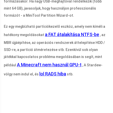
formázásakor. Ha nagy USB-meghajtóval rendelkezik (több
mint 64 GB), javasoljuk, hogy használjon professzionális
formázót - a MiniTool Partition Wizard-ot.
Ez egy megbízható partíciókezelő eszköz, amely nem kíméli a
a FAT átalakítása NTFS-be
hatékony megoldásokat
, az
MBR újjáépítése, az operációs rendszerek áttelepítése HDD /
SSD-re, a partíció átméretezése stb. Ezenkívül sok olyan
játékkal kapcsolatos probléma megoldásában is segít, mint
A Minecraft nem használ GPU-t
például
, A Stardew-
lol RADS hiba
völgy nem indul el, és
stb.