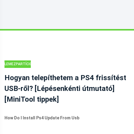
LEMEZPARTÍCIÓS
TIPPEK
Hogyan telepíthetem a PS4 frissítést
USB-ről? [Lépésenkénti útmutató]
[MiniTool tippek]
How Do I Install Ps4 Update From Usb