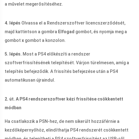
a művelet megerősítéséhez.
4. lépés
Olvassa el a Rendszerszoftver licencszerződését,
majd kattintson a gombra
Elfogad
gombot, és nyomja meg a
gombot
x
gombot a konzolon.
5. lépés.
Most a PS4 előkészíti a rendszer
szoftverfrissítésének telepítését. Várjon türelmesen, amíg a
telepítés befejeződik. A frissítés befejezése után a PS4
automatikusan újraindul.
2. út. A PS4 rendszerszoftver kézi frissítése csökkentett
módban
Ha csatlakozik a PSN-hez, de nem sikerült hozzáférnie a
kezdőképernyőhöz, elindíthatja PS4 rendszerét csökkentett
módban, és telepítheti a PS4 szoftverfrissítést az USB-ről.