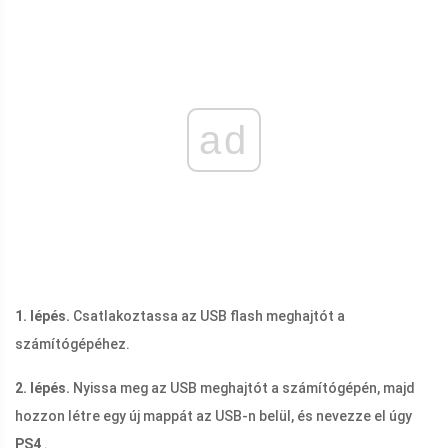
ad
1. lépés.
Csatlakoztassa az USB flash meghajtót a
számítógépéhez.
2. lépés.
Nyissa meg az USB meghajtót a számítógépén, majd
hozzon létre egy új mappát az USB-n belül, és nevezze el úgy
PS4
.