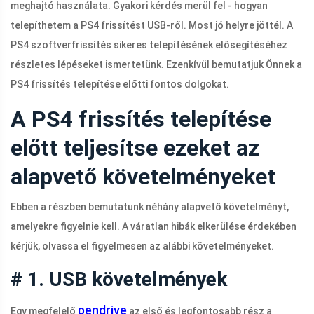
meghajtó használata. Gyakori kérdés merül fel - hogyan
telepíthetem a PS4 frissítést USB-ről. Most jó helyre jöttél. A
PS4 szoftverfrissítés sikeres telepítésének elősegítéséhez
részletes lépéseket ismertetünk. Ezenkívül bemutatjuk Önnek a
PS4 frissítés telepítése előtti fontos dolgokat.
A PS4 frissítés telepítése
előtt teljesítse ezeket az
alapvető követelményeket
Ebben a részben bemutatunk néhány alapvető követelményt,
amelyekre figyelnie kell. A váratlan hibák elkerülése érdekében
kérjük, olvassa el figyelmesen az alábbi követelményeket.
# 1. USB követelmények
pendrive
Egy megfelelő
az első és legfontosabb rész a