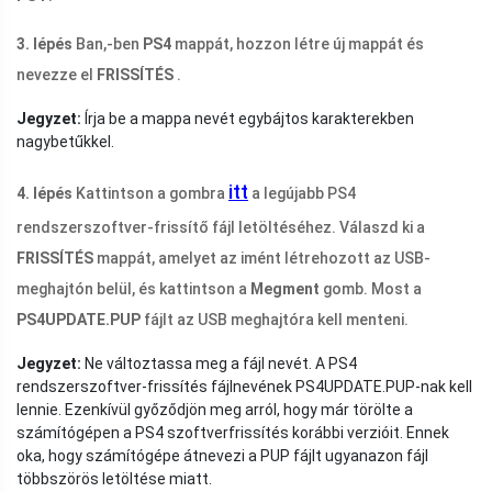
3. lépés
Ban,-ben
PS4
mappát, hozzon létre új mappát és
nevezze el
FRISSÍTÉS
.
Jegyzet:
Írja be a mappa nevét egybájtos karakterekben
nagybetűkkel.
itt
4. lépés
Kattintson a gombra
a legújabb PS4
rendszerszoftver-frissítő fájl letöltéséhez. Válaszd ki a
FRISSÍTÉS
mappát, amelyet az imént létrehozott az USB-
meghajtón belül, és kattintson a
Megment
gomb. Most a
PS4UPDATE.PUP
fájlt az USB meghajtóra kell menteni.
Jegyzet:
Ne változtassa meg a fájl nevét. A PS4
rendszerszoftver-frissítés fájlnevének PS4UPDATE.PUP-nak kell
lennie. Ezenkívül győződjön meg arról, hogy már törölte a
számítógépen a PS4 szoftverfrissítés korábbi verzióit. Ennek
oka, hogy számítógépe átnevezi a PUP fájlt ugyanazon fájl
többszörös letöltése miatt.