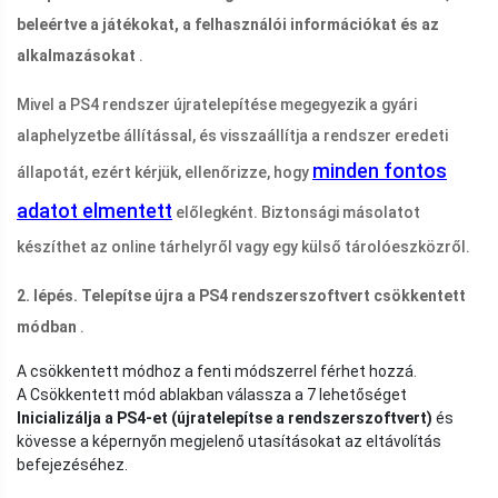
beleértve a játékokat, a felhasználói információkat és az
alkalmazásokat
.
Mivel a PS4 rendszer újratelepítése megegyezik a gyári
alaphelyzetbe állítással, és visszaállítja a rendszer eredeti
minden fontos
állapotát, ezért kérjük, ellenőrizze, hogy
adatot elmentett
előlegként. Biztonsági másolatot
készíthet az online tárhelyről vagy egy külső tárolóeszközről.
2. lépés. Telepítse újra a PS4 rendszerszoftvert csökkentett
módban
.
A csökkentett módhoz a fenti módszerrel férhet hozzá.
A Csökkentett mód ablakban válassza a 7 lehetőséget
Inicializálja a PS4-et (újratelepítse a rendszerszoftvert)
és
kövesse a képernyőn megjelenő utasításokat az eltávolítás
befejezéséhez.