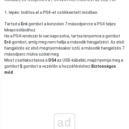
1. lépés: Indítsa el a PS4-et csökkentett módban
.
Tartsd a
Erő
gombot a konzolon 7 másodpercre a PS4 teljes
kikapcsolásához.
Ha a PS4 rendszer ki van kapcsolva, tartsa lenyomva a gombot
Erő
gombot, amíg meg nem hallja a második hangjelzést. Az első
hangjelzés az első megnyomásakor szól, a második hangjelzés 7
másodperc múlva szólal meg.
Most csatlakoztassa a
DS4
az USB-kábellel, majd nyomja meg a
gombot
$
gombot a vezérlőn a hozzáféréshez
Biztonságos
mód
.
ad