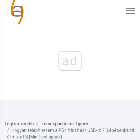
ad
Legfontosabb
Lemezpartíciós Tippek
Hogyan telepíthetem a PS4 frissítést USB-ről? [Lépésenkénti
útmutató] [MiniTool tippek]