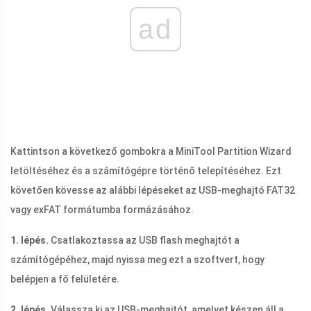
ad
Kattintson a következő gombokra a MiniTool Partition Wizard
letöltéséhez és a számítógépre történő telepítéséhez. Ezt
követően kövesse az alábbi lépéseket az USB-meghajtó FAT32
vagy exFAT formátumba formázásához.
1. lépés.
Csatlakoztassa az USB flash meghajtót a
számítógépéhez, majd nyissa meg ezt a szoftvert, hogy
belépjen a fő felületére.
2. lépés.
Válassza ki az USB-meghajtót, amelyet készen áll a