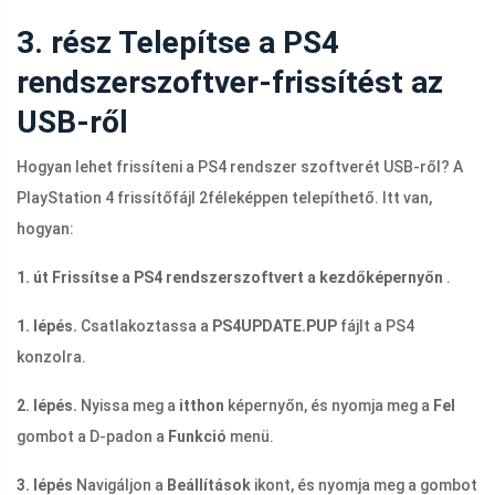
3. rész Telepítse a PS4
rendszerszoftver-frissítést az
USB-ről
Hogyan lehet frissíteni a PS4 rendszer szoftverét USB-ről? A
PlayStation 4 frissítőfájl 2féleképpen telepíthető. Itt van,
hogyan:
1. út Frissítse a PS4 rendszerszoftvert a kezdőképernyőn
.
1. lépés.
Csatlakoztassa a
PS4UPDATE.PUP
fájlt a PS4
konzolra.
2. lépés.
Nyissa meg a
itthon
képernyőn, és nyomja meg a
Fel
gombot a D-padon a
Funkció
menü.
3. lépés
Navigáljon a
Beállítások
ikont, és nyomja meg a gombot