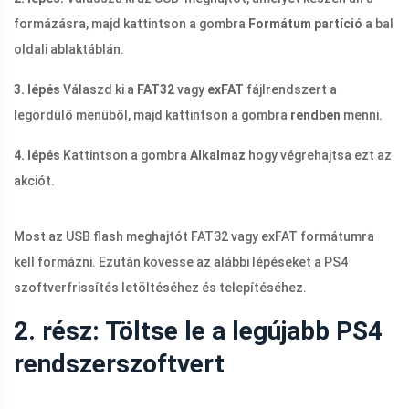
formázásra, majd kattintson a gombra
Formátum partíció
a bal
oldali ablaktáblán.
3. lépés
Válaszd ki a
FAT32
vagy
exFAT
fájlrendszert a
legördülő menüből, majd kattintson a gombra
rendben
menni.
4. lépés
Kattintson a gombra
Alkalmaz
hogy végrehajtsa ezt az
akciót.
Most az USB flash meghajtót FAT32 vagy exFAT formátumra
kell formázni. Ezután kövesse az alábbi lépéseket a PS4
szoftverfrissítés letöltéséhez és telepítéséhez.
2. rész: Töltse le a legújabb PS4
rendszerszoftvert