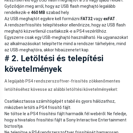
Készítsen elő egy USB flash meghajtót a 3.0 vagy újabb felület.
Győződjön meg arról, hogy az USB flash meghajtó legalább
rendelkezik-e
460 MB
szabad hely.
Az USB meghajtót egyikre kell formázni
FAT32
vagy
exFAT
.
A rendszerfrissítés telepítésekor ellenőrizze, hogy az USB flash
meghajtó közvetlenül csatlakozik-e a PS4 vezérlőhöz.
Egyszerre csak egy USB-meghajtó használható. Ha ugyanazokat
az alkalmazásokat telepítette mind a rendszer tárhelyére, mind
az USB-meghajtóra, akkor hibaüzenetet kap.
# 2. Letöltési és telepítési
követelmények
A legújabb PS4 rendszerszoftver-frissítés zökkenőmentes
letöltéséhez kövesse az alábbi letöltési követelményeket:
Csatlakoztassa számítógépét stabil és gyors hálózathoz,
miközben letölti a PS4 frissítő fájlt.
Ne töltse le a PS4 frissítési fájlt harmadik fél webéről. Ne feledje,
hogy a hivatalos frissítési fájlt a Sony Interactive Entertainment
biztosítja.
Ne telepítse a PS4 rendszerszoftver frissítését hamarosan