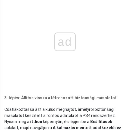
ad
3. lépés: Állítsa vissza a létrehozott biztonsági másolatot
.
Csatlakoztassa azt a külső meghajtót, amelyről biztonsági
másolatot készített a fontos adatokról, a PS4 rendszerhez.
Nyissa meg a
itthon
képernyőn, és lépjen be a
Beállítások
ablakot, majd navigáljon a
Alkalmazás mentett adatkezelése>