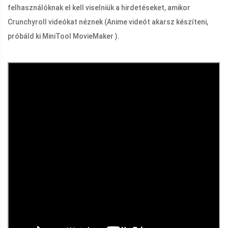
felhasználóknak el kell viselniük a hirdetéseket, amikor
Crunchyroll videókat néznek (Anime videót akarsz készíteni,
próbáld ki MiniTool MovieMaker ).