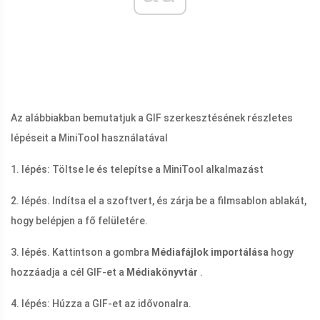
Az alábbiakban bemutatjuk a GIF szerkesztésének részletes
lépéseit a MiniTool használatával
1. lépés: Töltse le és telepítse a MiniTool alkalmazást
2. lépés. Indítsa el a szoftvert, és zárja be a filmsablon ablakát,
hogy belépjen a fő felületére.
3. lépés. Kattintson a gombra
Médiafájlok importálása
hogy
hozzáadja a cél GIF-et a
Médiakönyvtár
.
4. lépés: Húzza a GIF-et az idővonalra.