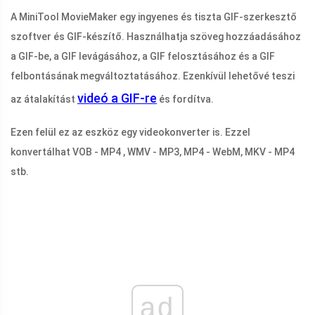
A MiniTool MovieMaker egy ingyenes és tiszta GIF-szerkesztő
szoftver és GIF-készítő. Használhatja szöveg hozzáadásához
a GIF-be, a GIF levágásához, a GIF felosztásához és a GIF
felbontásának megváltoztatásához. Ezenkívül lehetővé teszi
videó a GIF-re
az átalakítást
és fordítva.
Ezen felül ez az eszköz egy videokonverter is. Ezzel
konvertálhat VOB - MP4 , WMV - MP3, MP4 - WebM, MKV - MP4
stb.
ad