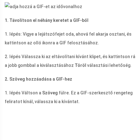
1. Távolítson el néhány keretet a GIF-ből
1. lépés: Vigye a lejátszófejet oda, ahová fel akarja osztani, és
kattintson az olló ikonra a GIF felosztásához.
2. lépés Válassza ki az eltávolítani kívánt klipet, és kattintson rá
a jobb gombbal a kiválasztásához
Töröl
választási lehetőség.
2. Szöveg hozzáadása a GIF-hez
1. lépés Váltson a
Szöveg
fülre. Ez a GIF-szerkesztő rengeteg
feliratot kínál, válassza ki a kívántat.