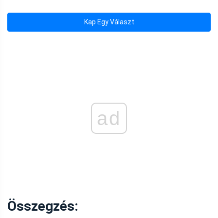
Kap Egy Választ
ad
Összegzés: