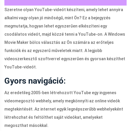
Szeretne olyan YouTube-videót készíteni, amely lehet annyira
alkalmi vagy olyan jó minőségű, mint Ön? Ez a bejegyzés
megmutatja, hogyan lehet egyszerűen elkészíteni egy
csodálatos videót, majd közzé tenni a YouTube-on. A Windows
Movie Maker bölcs választás az Ön számára az erőteljes
funkciók és az egyszerű műveletek miatt. A legjobb
videoszerkesztő szoftverrel egyszerűen és gyorsan készíthet
YouTube-videót.
Gyors navigáció:
Az eredetileg 2005-ben létrehozott YouTube egy ingyenes
videomegosztó webhely, amely megkönnyíti az online videók
megtekintését. Az internet egyik legnépszerűbb webhelyeként
létrehozhat és feltölthet saját videókat, amelyeket
megoszthat másokkal.