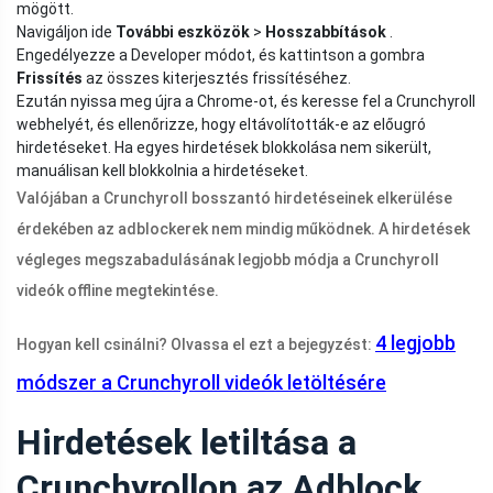
mögött.
Navigáljon ide
További eszközök
>
Hosszabbítások
.
Engedélyezze a Developer módot, és kattintson a gombra
Frissítés
az összes kiterjesztés frissítéséhez.
Ezután nyissa meg újra a Chrome-ot, és keresse fel a Crunchyroll
webhelyét, és ellenőrizze, hogy eltávolították-e az előugró
hirdetéseket. Ha egyes hirdetések blokkolása nem sikerült,
manuálisan kell blokkolnia a hirdetéseket.
Valójában a Crunchyroll bosszantó hirdetéseinek elkerülése
érdekében az adblockerek nem mindig működnek. A hirdetések
végleges megszabadulásának legjobb módja a Crunchyroll
videók offline megtekintése.
4 legjobb
Hogyan kell csinálni? Olvassa el ezt a bejegyzést:
módszer a Crunchyroll videók letöltésére
Hirdetések letiltása a
Crunchyrollon az Adblock