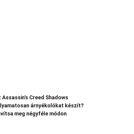
 Assassin's Creed Shadows
lyamatosan árnyékolókat készít?
vítsa meg négyféle módon