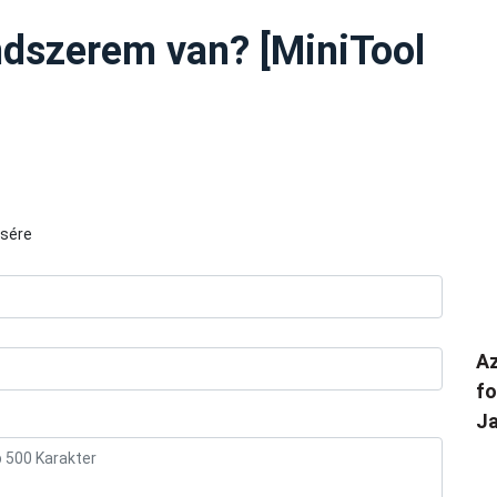
ndszerem van? [MiniTool
ésére
Az
fo
Ja