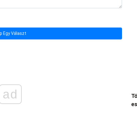
p Egy Választ
ad
Tö
es