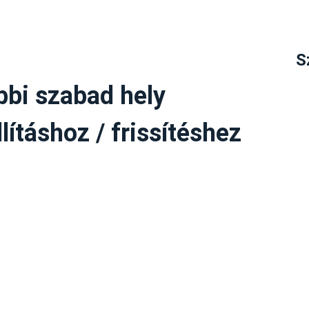
S
bbi szabad hely
lításhoz / frissítéshez