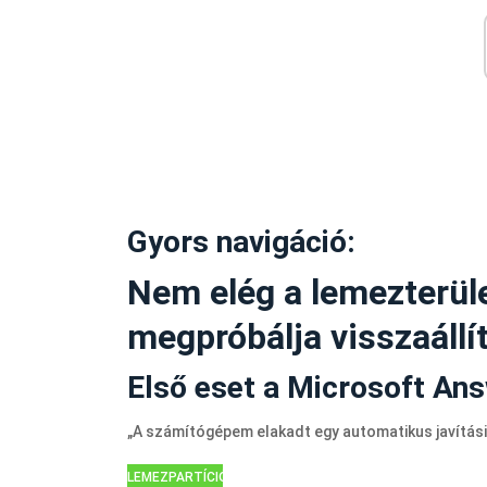
Gyors navigáció:
Nem elég a lemezterüle
megpróbálja visszaállít
Első eset a Microsoft An
„A számítógépem elakadt egy automatikus javítás
LEMEZPARTÍCIÓS