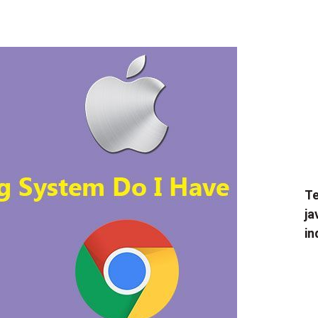
Te
ja
in