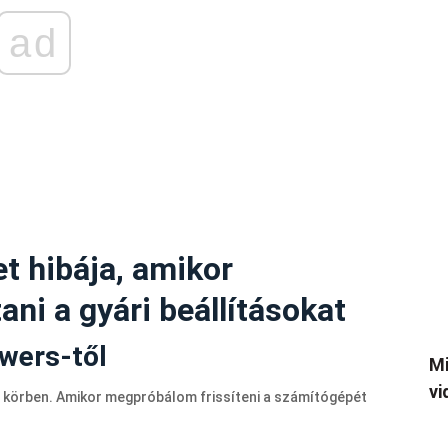
ad
t hibája, amikor
ani a gyári beállításokat
swers-től
Mi
vi
i körben. Amikor megpróbálom frissíteni a számítógépét