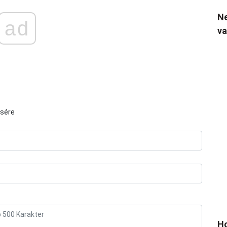
Ne
ad
va
ésére
Ho