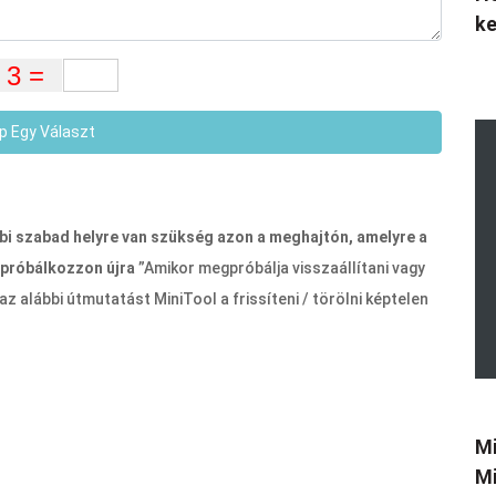
k
p Egy Választ
bi szabad helyre van szükség azon a meghajtón, amelyre a
s próbálkozzon újra
”Amikor megpróbálja visszaállítani vagy
z alábbi útmutatást MiniTool a frissíteni / törölni képtelen
Mi
Mi