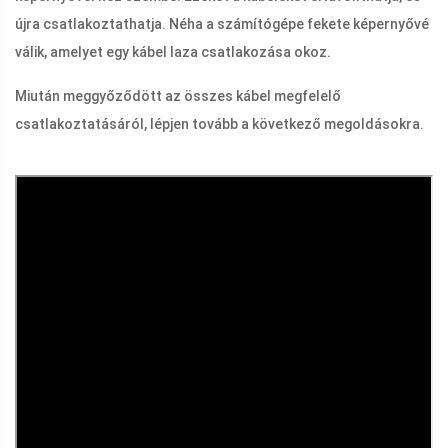
újra csatlakoztathatja. Néha a számítógépe fekete képernyővé
válik, amelyet egy kábel laza csatlakozása okoz.
Miután meggyőződött az összes kábel megfelelő
csatlakoztatásáról, lépjen tovább a következő megoldásokra.