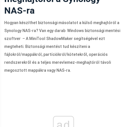
NAS-ra
Hogyan készíthet biztonsági másolatot a külső meghajtóról a
Synology NAS-ra? Van egy darab Windows biztonsági mentési
szoftver – A MiniTool ShadowMaker segítségével ezt
megteheti. Biztonsági mentést tud készíteni a
fájlokról/mappákról, partíciókról/kötetekről, operációs
rendszerekről és a teljes merevlemez-meghajtóról távoli
megosztott mappákra vagy NAS-ra.
ad