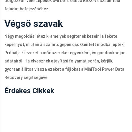
dolgozzon vele
Lépések 3-5
be
1. eset
a BIOS-visszaállítási
feladat befejezéséhez.
Végső szavak
Négy megoldás létezik, amelyek segítenek kezelni a fekete
képernyőt, miután a számítógépen csökkentett módba léptek.
Próbálja ki ezeket a módszereket egyenként, és gondoskodjon
adatairól. Ha elvesznek a javítási folyamat során, kérjük,
gyorsan állítsa vissza ezeket a fájlokat a MiniTool Power Data
Recovery segítségével.
Érdekes Cikkek