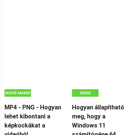
MOVIE MAKER
HÍREK
TIPPEK
MP4 - PNG - Hogyan
Hogyan állapítható
lehet kibontani a
meg, hogy a
képkockákat a
Windows 11
videóból
számítógépe 64