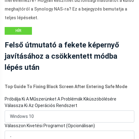
merevlemezre? Hogyan készíthet biztonsági másolatot a külső
meghajtóról a Synology NAS-ra? Ez a bejegyzés bemutatja a
teljes lépéseket.
HÍR
Felső útmutató a fekete képernyő
javításához a csökkentett módba
lépés után
Top Guide To Fixing Black Screen After Entering Safe Mode
Próbálja Ki A Műszerünket A Problémák Kiküszöbölésére
Válassza Ki Az Operációs Rendszert
Válasszon Kivetési Programot (Opcionálisan)