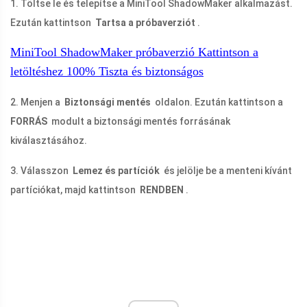
1. Töltse le és telepítse a MiniTool ShadowMaker alkalmazást.
Ezután kattintson
Tartsa a próbaverziót
.
MiniTool ShadowMaker próbaverzió
Kattintson a
letöltéshez
100%
Tiszta és biztonságos
2. Menjen a
Biztonsági mentés
oldalon. Ezután kattintson a
FORRÁS
modult a biztonsági mentés forrásának
kiválasztásához.
3. Válasszon
Lemez és partíciók
és jelölje be a menteni kívánt
partíciókat, majd kattintson
RENDBEN
.