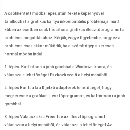
A csökkentett módba lépés után fekete képernyővel
találkozhat a grafikus kártya inkompatibilis problémája miatt.
Ebben az esetben csak frissítse a grafikus illesztőprogramot a
probléma megoldásához. Kérjük, vegye figyelembe, hogy ez a
probléma csak akkor működik, ha a számítógép sikeresen
normál módba indul.
1. lépés: Kattintson a jobb gombbal a Windows ikonra, és
válassza a lehetőséget
Eszközkezelő
a helyi menüből.
2. lépés Bontsa ki a
Kijelző adapterek
lehetőséget, hogy
megkeresse a grafikus illesztőprogramot, és kattintson rá jobb
gombbal.
3. lépés Válassza ki a
Frissítse az illesztőprogramot
válasszon a helyi menüből, és válassza a lehetőséget
Az