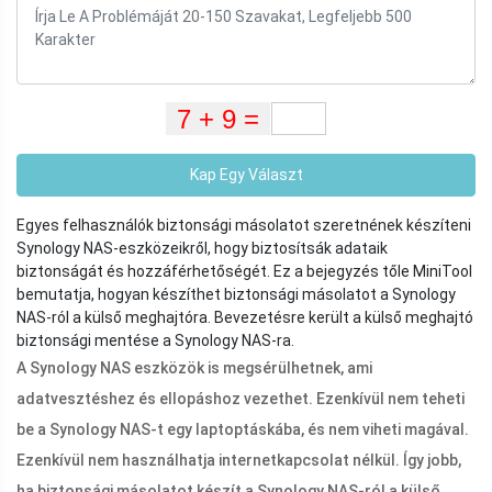
Kap Egy Választ
Egyes felhasználók biztonsági másolatot szeretnének készíteni
Synology NAS-eszközeikről, hogy biztosítsák adataik
biztonságát és hozzáférhetőségét. Ez a bejegyzés tőle MiniTool
bemutatja, hogyan készíthet biztonsági másolatot a Synology
NAS-ról a külső meghajtóra. Bevezetésre került a külső meghajtó
biztonsági mentése a Synology NAS-ra.
A Synology NAS eszközök is megsérülhetnek, ami
adatvesztéshez és ellopáshoz vezethet. Ezenkívül nem teheti
be a Synology NAS-t egy laptoptáskába, és nem viheti magával.
Ezenkívül nem használhatja internetkapcsolat nélkül. Így jobb,
ha biztonsági másolatot készít a Synology NAS-ról a külső