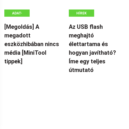
ADAT-
HÍREK
HELYREÁLLÍTÁSI
[Megoldás] A
Az USB flash
TIPPEK
megadott
meghajtó
eszközhibában nincs
élettartama és
média [MiniTool
hogyan javítható?
tippek]
Íme egy teljes
útmutató