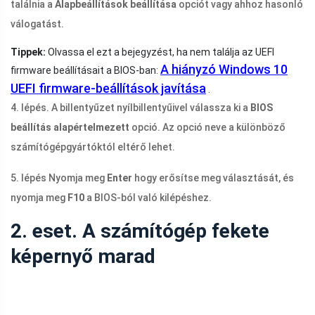
találnia a
Alapbeállítások beállítása
opciót vagy ahhoz hasonló
válogatást.
Tippek:
Olvassa el ezt a bejegyzést, ha nem találja az UEFI
A hiányzó Windows 10
firmware beállításait a BIOS-ban:
UEFI firmware-beállítások javítása
.
4. lépés. A billentyűzet nyílbillentyűivel válassza ki a
BIOS
beállítás alapértelmezett
opció. Az opció neve a különböző
számítógépgyártóktól eltérő lehet.
5. lépés Nyomja meg
Enter
hogy erősítse meg választását, és
nyomja meg
F10
a BIOS-ból való kilépéshez.
2. eset. A számítógép fekete
képernyő marad