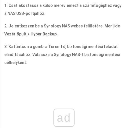
1. Csatlakoztassa a külső merevlemezt a számítógéphez vagy
a NAS USB-portjához.
2. Jelentkezzen be a Synology NAS webes felületére. Menj ide
Vezérlőpult
>
Hyper Backup
.
3. Kattintson a gombra
Teremt
új biztonsági mentési feladat
elindításához. Válassza a Synology NAS-t biztonsági mentési
célhelyként.
ad