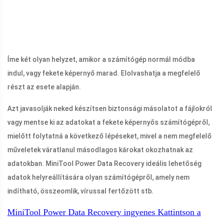
Íme két olyan helyzet, amikor a számítógép normál módba
indul, vagy fekete képernyő marad. Elolvashatja a megfelelő
részt az esete alapján.
Azt javasolják neked készítsen biztonsági másolatot a fájlokról
vagy mentse ki az adatokat a fekete képernyős számítógépről,
mielőtt folytatná a következő lépéseket, mivel a nem megfelelő
műveletek váratlanul másodlagos károkat okozhatnak az
adatokban. MiniTool Power Data Recovery ideális lehetőség
adatok helyreállítására olyan számítógépről, amely nem
indítható, összeomlik, vírussal fertőzött stb.
MiniTool Power Data Recovery ingyenes
Kattintson a