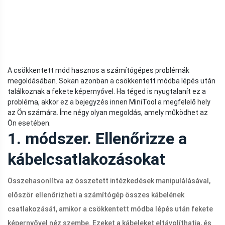
A csökkentett mód hasznos a számítógépes problémák
megoldásában. Sokan azonban a csökkentett módba lépés után
találkoznak a fekete képernyővel. Ha téged is nyugtalanít ez a
probléma, akkor ez a bejegyzés innen MiniTool a megfelelő hely
az Ön számára. Íme négy olyan megoldás, amely működhet az
Ön esetében.
1. módszer. Ellenőrizze a
kábelcsatlakozásokat
Összehasonlítva az összetett intézkedések manipulálásával,
először ellenőrizheti a számítógép összes kábelének
csatlakozását, amikor a csökkentett módba lépés után fekete
képernyővel néz szembe. Ezeket a kábeleket eltávolíthatja, és