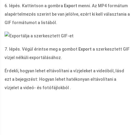
6. lépés. Kattintson a gombra
Export
menni. Az MP4 formátum
alapértelmezés szerint be van jelölve, ezért ki kell választania a
GIF formátumot a listából.
7. lépés. Végül érintse meg a gombot
Export
a szerkesztett GIF
vízjel nélküli exportálásához.
Érdekli, hogyan lehet eltávolítani a vízjeleket a videóból, lásd
ezt a bejegyzést: Hogyan lehet hatékonyan eltávolítani a
vízjelet a videó- ​​és fotófájlokból .