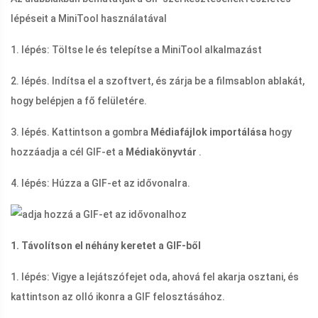
lépéseit a MiniTool használatával
1. lépés: Töltse le és telepítse a MiniTool alkalmazást
2. lépés. Indítsa el a szoftvert, és zárja be a filmsablon ablakát,
hogy belépjen a fő felületére.
3. lépés. Kattintson a gombra
Médiafájlok importálása
hogy
hozzáadja a cél GIF-et a
Médiakönyvtár
.
4. lépés: Húzza a GIF-et az idővonalra.
1. Távolítson el néhány keretet a GIF-ből
1. lépés: Vigye a lejátszófejet oda, ahová fel akarja osztani, és
kattintson az olló ikonra a GIF felosztásához.