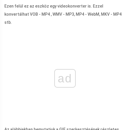
Ezen felül ez az eszköz egy videokonverter is. Ezzel
konvertálhat VOB - MP4 , WMV - MP3, MP4 - WebM, MKV - MP4
stb.
ad
Az alábbiakban bemutatjuk a GIF szerkesztésének részletes