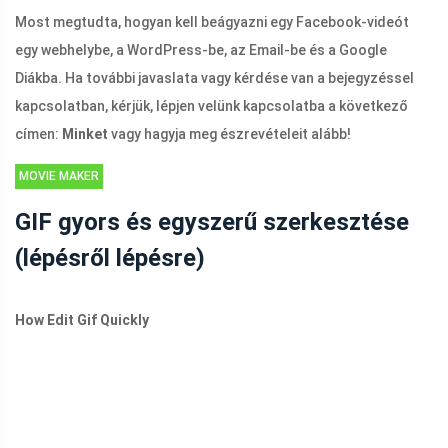
Most megtudta, hogyan kell beágyazni egy Facebook-videót
egy webhelybe, a WordPress-be, az Email-be és a Google
Diákba. Ha további javaslata vagy kérdése van a bejegyzéssel
kapcsolatban, kérjük, lépjen velünk kapcsolatba a következő
címen:
Minket
vagy hagyja meg észrevételeit alább!
MOVIE MAKER
TIPPEK
GIF gyors és egyszerű szerkesztése
(lépésről lépésre)
How Edit Gif Quickly