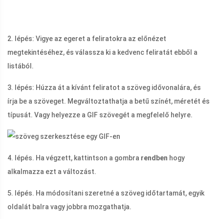
2. lépés: Vigye az egeret a feliratokra az előnézet
megtekintéséhez, és válassza ki a kedvenc feliratát ebből a
listából.
3. lépés: Húzza át a kívánt feliratot a szöveg idővonalára, és
írja be a szöveget. Megváltoztathatja a betű színét, méretét és
típusát. Vagy helyezze a GIF szövegét a megfelelő helyre.
4. lépés. Ha végzett, kattintson a gombra
rendben
hogy
alkalmazza ezt a változást.
5. lépés. Ha módosítani szeretné a szöveg időtartamát, egyik
oldalát balra vagy jobbra mozgathatja.