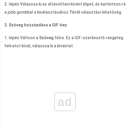
2. lépés Válassza ki az eltávolítani kívánt klipet, és kattintson rá
a jobb gombbal a kiválasztásához
Töröl
választási lehetőség.
2. Szöveg hozzáadása a GIF-hez
1. lépés Váltson a
Szöveg
fülre. Ez a GIF-szerkesztő rengeteg
feliratot kínál, válassza ki a kívántat.
ad