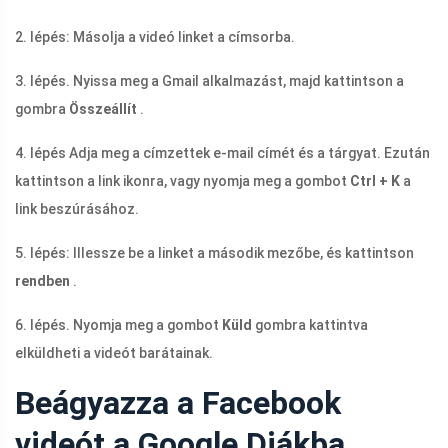
2. lépés: Másolja a videó linket a címsorba.
3. lépés. Nyissa meg a Gmail alkalmazást, majd kattintson a
gombra
Összeállít
.
4. lépés Adja meg a címzettek e-mail címét és a tárgyat. Ezután
kattintson a link ikonra, vagy nyomja meg a gombot
Ctrl + K
a
link beszúrásához.
5. lépés: Illessze be a linket a második mezőbe, és kattintson
rendben
.
6. lépés. Nyomja meg a gombot
Küld
gombra kattintva
elküldheti a videót barátainak.
Beágyazza a Facebook
videót a Google Diákba