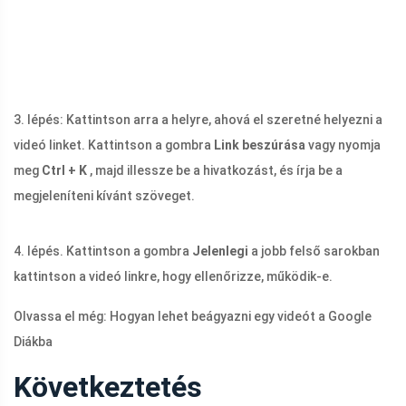
3. lépés: Kattintson arra a helyre, ahová el szeretné helyezni a
videó linket. Kattintson a gombra
Link beszúrása
vagy nyomja
meg
Ctrl + K
, majd illessze be a hivatkozást, és írja be a
megjeleníteni kívánt szöveget.
4. lépés. Kattintson a gombra
Jelenlegi
a jobb felső sarokban
kattintson a videó linkre, hogy ellenőrizze, működik-e.
Olvassa el még: Hogyan lehet beágyazni egy videót a Google
Diákba
Következtetés