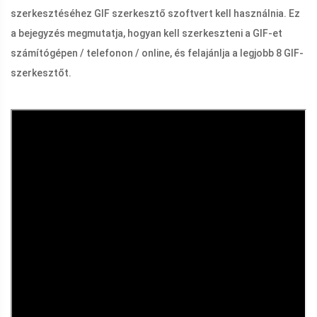
szerkesztéséhez GIF szerkesztő szoftvert kell használnia. Ez
a bejegyzés megmutatja, hogyan kell szerkeszteni a GIF-et
számítógépen / telefonon / online, és felajánlja a legjobb 8 GIF-
szerkesztőt.