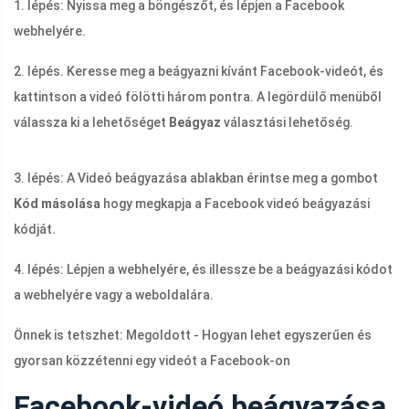
1. lépés: Nyissa meg a böngészőt, és lépjen a Facebook
webhelyére.
2. lépés. Keresse meg a beágyazni kívánt Facebook-videót, és
kattintson a videó fölötti három pontra. A legördülő menüből
válassza ki a lehetőséget
Beágyaz
választási lehetőség.
3. lépés: A Videó beágyazása ablakban érintse meg a gombot
Kód másolása
hogy megkapja a Facebook videó beágyazási
kódját.
4. lépés: Lépjen a webhelyére, és illessze be a beágyazási kódot
a webhelyére vagy a weboldalára.
Önnek is tetszhet: Megoldott - Hogyan lehet egyszerűen és
gyorsan közzétenni egy videót a Facebook-on
Facebook-videó beágyazása