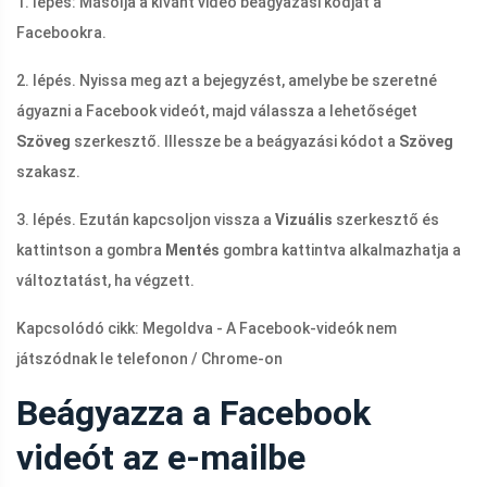
1. lépés: Másolja a kívánt videó beágyazási kódját a
Facebookra.
2. lépés. Nyissa meg azt a bejegyzést, amelybe be szeretné
ágyazni a Facebook videót, majd válassza a lehetőséget
Szöveg
szerkesztő. Illessze be a beágyazási kódot a
Szöveg
szakasz.
3. lépés. Ezután kapcsoljon vissza a
Vizuális
szerkesztő és
kattintson a gombra
Mentés
gombra kattintva alkalmazhatja a
változtatást, ha végzett.
Kapcsolódó cikk: Megoldva - A Facebook-videók nem
játszódnak le telefonon / Chrome-on
Beágyazza a Facebook
videót az e-mailbe