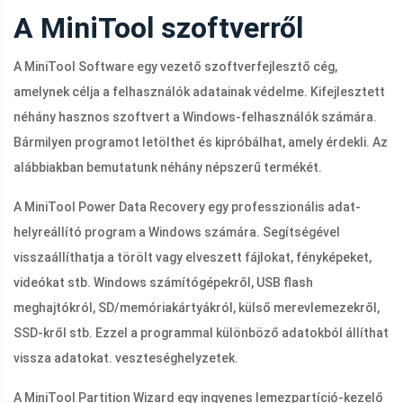
A MiniTool szoftverről
A MiniTool Software egy vezető szoftverfejlesztő cég,
amelynek célja a felhasználók adatainak védelme. Kifejlesztett
néhány hasznos szoftvert a Windows-felhasználók számára.
Bármilyen programot letölthet és kipróbálhat, amely érdekli. Az
alábbiakban bemutatunk néhány népszerű termékét.
A MiniTool Power Data Recovery egy professzionális adat-
helyreállító program a Windows számára. Segítségével
visszaállíthatja a törölt vagy elveszett fájlokat, fényképeket,
videókat stb. Windows számítógépekről, USB flash
meghajtókról, SD/memóriakártyákról, külső merevlemezekről,
SSD-kről stb. Ezzel a programmal különböző adatokból állíthat
vissza adatokat. veszteséghelyzetek.
A MiniTool Partition Wizard egy ingyenes lemezpartíció-kezelő