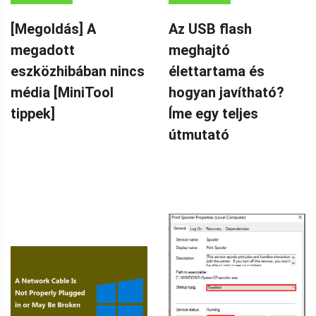
HELYREÁLLÍTÁSI
[Megoldás] A
Az USB flash
TIPPEK
megadott
meghajtó
eszközhibában nincs
élettartama és
média [MiniTool
hogyan javítható?
tippek]
Íme egy teljes
útmutató