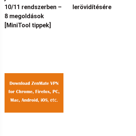
10/11 rendszerben –
lerövidítésére
8 megoldások
[MiniTool tippek]