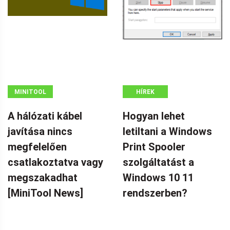
MINITOOL
HÍREK
HÍRKÖZPONT
A hálózati kábel
Hogyan lehet
javítása nincs
letiltani a Windows
megfelelően
Print Spooler
csatlakoztatva vagy
szolgáltatást a
megszakadhat
Windows 10 11
[MiniTool News]
rendszerben?