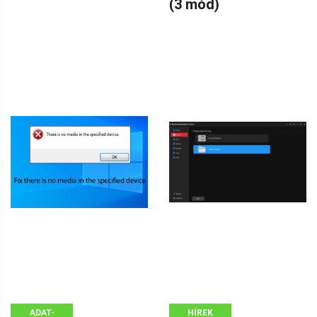
(3 mód)
ADAT-
HÍREK