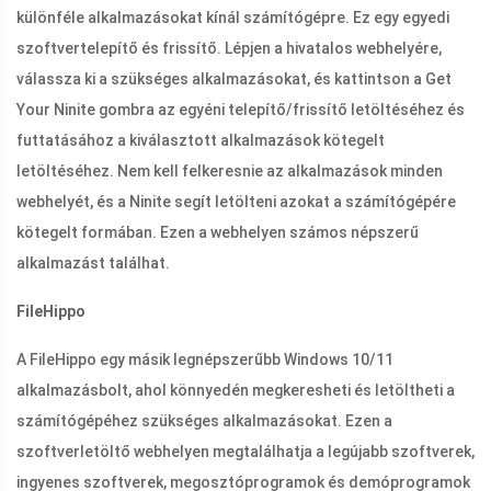
különféle alkalmazásokat kínál számítógépre. Ez egy egyedi
szoftvertelepítő és frissítő. Lépjen a hivatalos webhelyére,
válassza ki a szükséges alkalmazásokat, és kattintson a Get
Your Ninite gombra az egyéni telepítő/frissítő letöltéséhez és
futtatásához a kiválasztott alkalmazások kötegelt
letöltéséhez. Nem kell felkeresnie az alkalmazások minden
webhelyét, és a Ninite segít letölteni azokat a számítógépére
kötegelt formában. Ezen a webhelyen számos népszerű
alkalmazást találhat.
FileHippo
A FileHippo egy másik legnépszerűbb Windows 10/11
alkalmazásbolt, ahol könnyedén megkeresheti és letöltheti a
számítógépéhez szükséges alkalmazásokat. Ezen a
szoftverletöltő webhelyen megtalálhatja a legújabb szoftverek,
ingyenes szoftverek, megosztóprogramok és demóprogramok